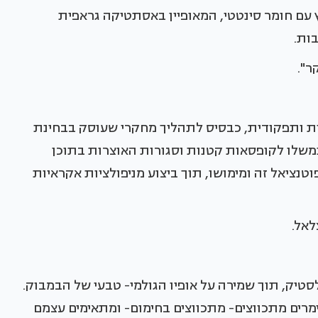
ץ עם חומר סינטטי, המאופיין באסתטיקה גראפית
ות.
ר".
ית ותפקודית, כבסיס לתהליך מחקרי שעוסק בבחינת
נמשלו לקופסאות קטנות וסגורות האוצרות בתוכן
טנציאל זה ומימושו, תוך ביצוע מניפולציות אקראיות
לאל.
יק, תוך שמירה על אופיו הגולמי- טבעי של הבמבוק.
מרים מתכווצים- מתכווצים בחימום- ומתאימים עצמם