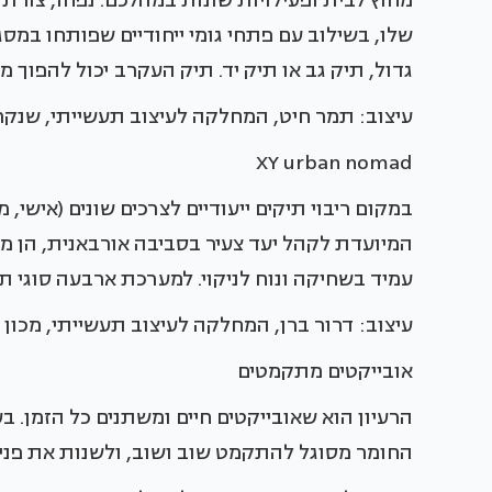
מחוץ לבית ופעילויות שונות במהלכם. נפחו, צורת
שלו, בשילוב עם פתחי גומי ייחודיים שפותחו במסג
גדול, תיק גב או תיק יד. תיק העקרב יכול להפוך 
עיצוב: תמר חיט, המחלקה לעיצוב תעשייתי, שנקר
XY urban nomad
במקום ריבוי תיקים ייעודיים לצרכים שונים (אישי
המיועדת לקהל יעד צעיר בסביבה אורבאנית, הן מ
עמיד בשחיקה ונוח לניקוי. למערכת ארבעה סוגי ת
עיצוב: דרור ברן, המחלקה לעיצוב תעשייתי, מכון ט
אובייקטים מתקמטים
הרעיון הוא שאובייקטים חיים ומשתנים כל הזמן. ב
החומר מסוגל להתקמט שוב ושוב, ולשנות את פניו