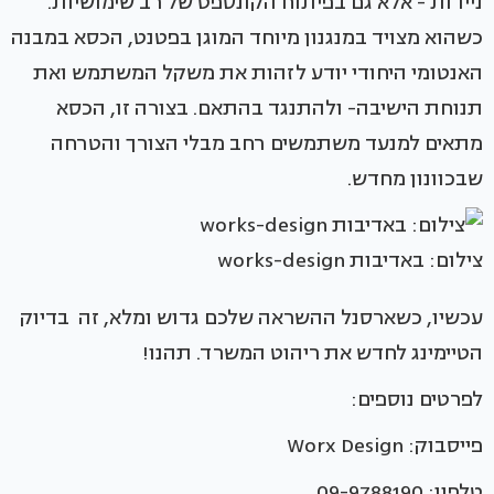
ניידות - אלא גם בפיתוח הקונספט של רב שימושיות.
כשהוא מצויד במנגנון מיוחד המוגן בפטנט, הכסא במבנה
האנטומי היחודי יודע לזהות את משקל המשתמש ואת
תנוחת הישיבה- ולהתנגד בהתאם. בצורה זו, הכסא
מתאים למנעד משתמשים רחב מבלי הצורך והטרחה
שבכוונון מחדש.
צילום: באדיבות works-design
עכשיו, כשארסנל ההשראה שלכם גדוש ומלא, זה בדיוק
הטיימינג לחדש את ריהוט המשרד. תהנו!
לפרטים נוספים:
פייסבוק: Worx Design
טלפון: 09-9788190