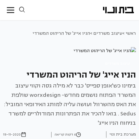
ראשי >
עיצוב משרדים >
הניו אייג' של הריהוט המשרדי
עיצוב משרדים
הניו אייג' של הריהוט המשרדי
בימינו כש'אופן ספייס' כבר לא מילה גסה וקווי עיצוב
המשרד הפתוח נושמים מחדש- worxdesign שולפת
את האס מהשרוול ועושה עליה למותג האירופאי המוביל:
Sedus . בואו להכיר את הפתרונות המודולריים למשרד
בניחוח הניו אייג'
מערכת בית ונוי
4 דקות קריאה
19-11-2020