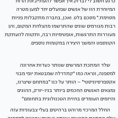
כרגע חשוב לי לבדוק איך אפשר להעתיק את הרוח
המיוחדת הזו של אנשים שפועלים יחד למען מטרה
מסוימת." מסכם בלט. ואכן, בחברה מתקבלות פניות
רבות מגורמים שונים שהתרשמו מהצלחת המקום, והן
מעוררות התרגשות, אופטימיות רבה, ותקווה להעתקת
הקונספט והמשך היצירה במקומות נוספים.
שלד המתכת המרשים שנותר כעדות אחרונה
למספנה, ונראה כמו "קתדרלה שמבטאת יופי מבני
אקספרסיוניסטי" – הותר על כנו "במתחם שיצרנו,
נמצאים האנשים החכמים ביותר בניו-יורק, ההוגים
והיזמים העומדים בחזית הטכנולוגית בתחומם"
החלל המרכזי מרוהט ברהיטים בעלי צבעוניות עזה