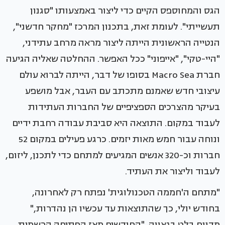
הגס והמחוספס הקיים כדי ליצור באמצעותו "סגנון
תעשייתי". לעומת זאת, בתכנון המרכז "מחקר חדשני",
הנטייה הראשונית הייתה ליצור מראה מרחב עתידני,
"היי-טקי", "אייפוני" ככל האפשר. ההחלטה שאליה הגיעה
חברת Macro Sea בסופו של דבר, הייתה לברוא עולם
עיצובי חדש שאמנם מתכתב עם העבר, אבל מושפע
בעיקר מהצרכים הספציפיים של החברות העתידות
לעבוד במקום. התוצאה היא סביבת עבודה רחבת ידיים
ונוחה עבור חמש מאות יזמים. כרגע פעילים במקום 52
חברות וכ-320 אנשים המגיעים למתחם כדי לתכנן, ליזום,
לעבוד וליצור את העתיד.
"מתחם ה'חממה הטכנולוגית' נפתח רק לאחרונה,
בחודש יולי, כך שהתוצאות עד עכשיו הן נהדרות,"
מדווח בלט בגאווה. "החודשים מאז הפתיחה הרשמית