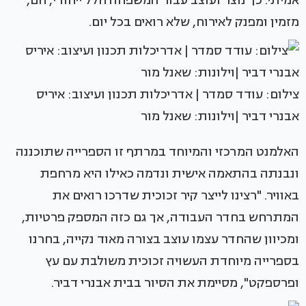
אמיתי. כך נוצר ועוצב עבור המשפחה חלל ייחודי, חם,
מזמין ומפנק לאירוח, שלא רואים בכל יום.
צילום: עודד סמדר | אדריכלות תכנון ועיצוב: איריס
אבנרי דביר |וילונות: שאנל מור
האלמנט המרכזי והמיוחד במרתף זו הספרייה שתוכננה
ונבנתה בהתאמה אישית ונדמה כאילו היא מרחפת
באוויר. "רצינו לייצר קיר זכוכית שדרכו רואים את
המתרחש בחדר העבודה, אך גם כזה המספק פרטיות,
ומכיוון שהחדר עצמו עוצב בצורה מאוד נקייה, בחרנו
בספרייה מיוחדת העשויה זכוכית משולבת עם עץ
ופרספקט", מסיימת את הסיור בבית אבנרי דביר.