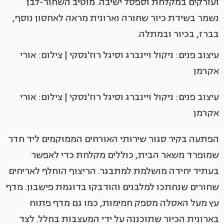
ועורקים במקלחת וספסל ישיבה. מוטיב השחור-לבן
נשמר בשידת כיור שחורה וארונית מראה לאחסון נוסף,
בברז, בכיור ובמתלה.
עיצוב פנים: ניקול ויינברג וסיגל רוז'נסקי | צילום: אורי
אקרמן
עיצוב פנים: ניקול ויינברג וסיגל רוז'נסקי | צילום: אורי
אקרמן
הפתעה בקיר סגור שירותי האורחים הממוקמים ליד חדר
שמופרד משאר הבית, כוללים מקלחת כדי לאפשר
בעתיד יחידה מושלמת למתבגר. הריצוף הוחלף לאריחים
שחורים שנחתכו למלבנים והודבקו בדוגמת פישבון. מדף
עץ מעל האסלה מספק חמימות, כמו גם מדף פתוח
בארונית הכיור שתוכננה על ידי המעצבות בחלל. לצד