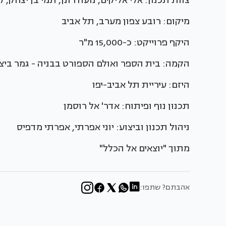
צוות תכנון: אלי אליקים, נועה רונן, תמי בן יצחק, קר
מיקום: רובע צפון מערב, תל אביב
היקף פרוייקט: כ-15,000 מ"ר
הקמה: בית הספר ואולם הספורט בבניה - גמר ביצוע קי
היזם: עיריית תל אביב-יפו
תכנון נוף ופיתוח: אדר' אל רוסמן
ניהול תכנון וביצוע: יוני אפרתי, אפרתי מדפיס
מתוך "יוצאים אל הכלל"
אהבתם? שתפו: