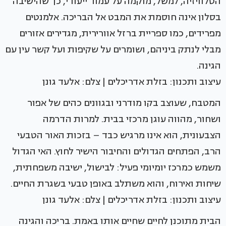
הטלוויזיה, למשל, מוקמה על עמוד ייעודי, כך שהישיבה
בסלון אינה חוסמת את המבט אל הבריכה. אלמנטים
מפרידים, כמו ספריית ברזל אוורירית, מגדירים אזורים
מבלי לנתק ביניהם, ושומרים על שקיפות ועל קשר עין עם
הגינה.
עיצוב ותכנון: בזלת אדריכלים | צלם: אלעד גונן
המטבח, שעוצב בקו מודרני ובגוונים כהים של אפור
ושחור, מהווה עוגן מרכזי בבית. למרות הדרמה
הצבעונית, הוא אינו מרגיש כבד – בזכות האור הטבעי
הרב, הפתחים הגדולים והחיבור הישיר לחוץ. האי הגדול
משמש כמרכז יומיומי פעיל: לבישול, ישיבה משפחתית,
שיחות ואירוח, והוא משתלב באופן טבעי בשגרת החיים.
עיצוב ותכנון: בזלת אדריכלים | צלם: אלעד גונן
הבית מתוכנן לחיים שחיים אותו באמת. בריכה והגינה