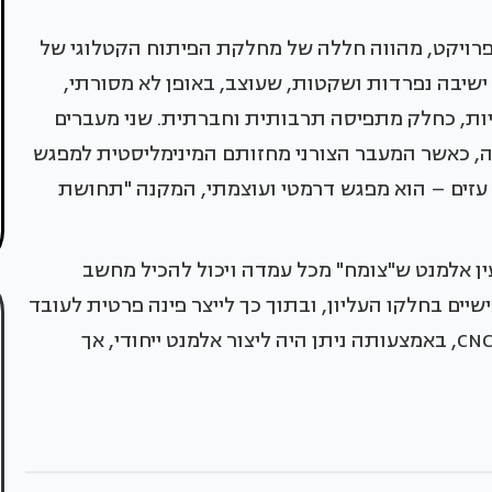
הפרויקט, מהווה חללה של מחלקת הפיתוח הקטלוגי של
בודה פתוח המאכלס כ- 24 עמדות ישיבה נפרדות ושקטות, שעוצב, באופן לא מסורתי,
ות, כחלק מתפיסה תרבותית וחברתית. שני מעברים
זה, כאשר המעבר הצורני מחזותם המינימליסטית למפגש
ים עזים – הוא מפגש דרמטי ועוצמתי, המקנה "תחושת
ן אלמנט ש"צומח" מכל עמדה ויכול להכיל מחשב
ים בחלקו העליון, ובתוך כך לייצר פינה פרטית לעובד
בעמדה. עמדות העבודה יוצרו בטכנולוגית חיתוך CNC, באמצעותה ניתן היה ליצור אלמנט ייחודי, אך