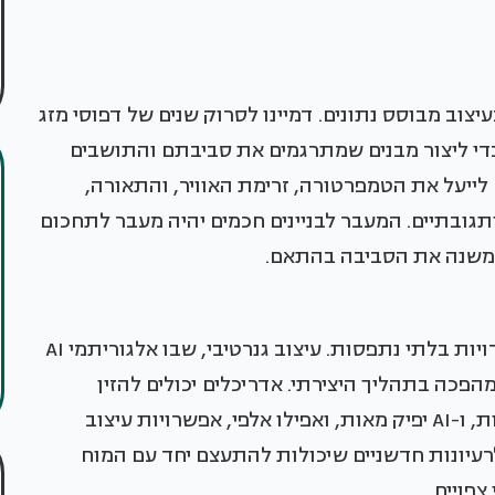
ת ביותר של AI לענף יהיה בעיצוב מבוסס נתונים. דמיינו לסרוק שנים של דפוסי מזג
ם כדי ליצור מבנים שמתרגמים את סביבתם והתושבים
ם יתרגמו אלגוריתמים של AI שיוכלו לייעל את הטמפרטורה, זרימת האוויר, והתאורה,
ותגובתיים. המעבר לבניינים חכמים יהיה מעבר לתחכום
אבל AI לא רק עוסקת ביעילות; אלא פותחת אפשרויות בלתי נתפסות. עיצוב גנרטיבי, שבו אלגוריתמי AI
מהפכה בתהליך היצירתי. אדריכלים יכולים להזין
פרמטרים כמו פונקציה, חומרים, והעדפות אסתטיות, ו-AI יפיק מאות, ואפילו אלפי, אפשרויות עיצוב
לרעיונות חדשניים שיכולות להתעצם יחד עם המוח
צפויים.