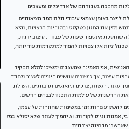
ללות מהפכה בעבודתם של אדריכלים ומעצבים.
 לייצר באופן עצמאי עיבודי תלת ממד מציאותיים
תמש מזין את החזון כטקסט ובהנחיות הרצויות, והיא
ולה שחוסכת אינספור שעות של עבודת עיצוב ידנית,
טכנולוגיות אלו צפויות להפוך למתקדמות עוד יותר,
ף את היצירתיות האנושית, אני מאמינה שמעצבים ימשיכו למלא תפקיד
מצטיינת בייצור אפשרויות עיצוב, אך כישורים אנושיים חיוניים לאצור ולחדד
 סגנון, רגשות, צרכים וניואנסים תרבותיים. השילוב
כלים ולמעצבים להשקיע פחות זמן במשימות שחוזרות על עצמן,
ולהתמקד יותר בהיבטים היצירתיים של עיצוב מרחבי, אמנות וגיוס לקוחות. AI יהפוך לעוזר שלא יסולא בפז
שאפשרי מבחינה יצירתית.