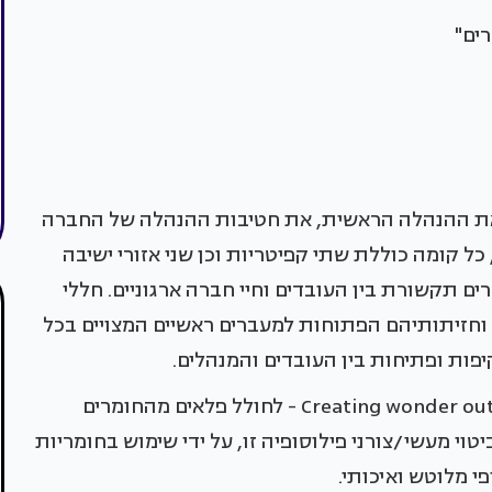
רים"
פני 10 קומות, כוללים את ההנהלה הראשית, את חטיבות ההנהלה של החברה
ל קומה כוללת שתי קפיטריות וכן שני אזורי ישיבה
ם תקשורת בין העובדים וחיי חברה ארגוניים. חללי
וחזיתותיהם הפתוחות למעברים ראשיים המצויים בכל
יפות ופתיחות בין העובדים והמנהלים.
החזון העיקרי של החברה נעוץ במשפט: Creating wonder out of basic - לחולל פלאים מהחומרים
טוי מעשי/צורני פילוסופיה זו, על ידי שימוש בחומריות
י מלוטש ואיכותי.