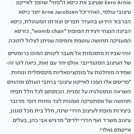
Eero Arnio שעיצב את כיסא ה"פוני" שהפך לאייקון
עיצובי עולמי, האדריכל Arne Jacobsen יוצר כיסא
הברבור הידוע בהעדר תפרים וצורתו המעוגלת, כיסא
הביצה הנצחי ויצירת המופת "womb chair", כורסא
המעניקה תחושה עוטפת וחמימה שניתן לצלול לתוכה.
זוהי שבירת מוסכמות אל מעבר לקווים המונו כרומטיים
של העיצוב הסקנדינבי. אולם יחד עם זאת, כיאה לקו זה-
שמירה מוחלטת על פונקציונאליות מקסימלית ונוחות.
"פריטים אלו הפכו לאייקון עיצובי ברחבי העולם ומהווים
השראה ונוסטלגיה על זמנית. הכנסתם לכל חלל תפיח
תחושה של אסתטיקה ואמנות לצד נוחות ויופי. מדובר
ביצירות מופת לעיצוב חדרי שינה, חלל בית מכל סגנון,
עיצוב משרד ואף חדרי ילדים" מדגיש אבי כהן, בעלים
אייטמס גאלרי.