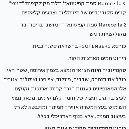
Marecella 3 ספת קפיטונאז' תלת מקולקציית "דניש".
קווים סקנדינביים של מינימליזם וצבעים קלאסיים.
Marecella 2 ספת קפיטונאז דו מושבי בריפוד בד
מקולקציית דניש.
כורסא GOTENBERG- בהשראה סקנדינבית.
ריהוט חמים מארצות הקור.
סקנדינביה הינה חצי אי הנמצא בצפון אירופה, שטח האי
כולל את דנמרק, שבדיה, פינלנד, איי פרו ואיסלנד. אזורים
אלו המאופיינים בעונות חורף קרות וארוכות זקוקים
לעיצוב חמים וניצול של חומרי גלם קיימים. מכאן, נפוץ
השימוש בעץ המשרה אווירה חמימה ומתבטא לא רק
בעיצוב הפנים, אלא בנוף האדריכלי בכלל.
ריהוט סקנדינביים מקורי משנות ה 50: