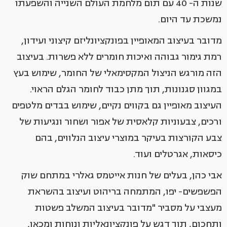
שנות ה- 40 עם תום מלחמת העולם השנייה והשפעתו
נמשכת עד היום.
מדובר בעיצוב המאופיין בפונקציונליזם קיצוני ועידון,
רמת גימור גבוהה ואיכות חומרים ללא פשרות. בעיצוב
הזה מורגש הניצול המקסימאלי של החומר, שימוש בעץ
במגוון סגנונות, תוך מתן כבוד לחומר הגלם הראוי.
העיצוב מאופיין גם בקווים נקיים, שימוש בבדים מלטפים
ורכים, צבעוניות קלאסית של אפור ושחור ונגיעות של
צבע הקורצות בעיקר במוצרי עיצוב הנלווים, בהם
כיסאות, אגרטלים ועוד.
אבי כהן, בעלים של חנות אייטמס גאלרי במתחם שוק
הפשפשים- יפו, המתמחה בריהוט ועיצוב בהשראת
מעצבי על מסביר "מדובר בעיצוב המשלב פשטות
ותחכום, תוך דגש על פונקציונאליות ונוחות ומכאן,