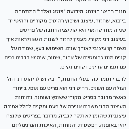
חנות רהיטי הוינטג' הידועה "וינטג גאלרי" המתמחה
בייבוא, שחזור, עיצוב ושיפוץ רהיטים מקוריים ורהיטי יד
שנייה מחזיקה אף היא קולקציה רחבה של פריטים
בעיצוב דני מקורי. מעניין לחזור לשנות ה 50 ולראות איך
נשמר קו עיצובי לאורך שנים. השימוש בעץ, שמירה על
קווים מונו כרומטיים של אפור, שחור, שימוש בבדים רכים
עם תפרים עדינים וקווים נקיים.
לדברי תומר כהן בעלי החנות, "הביקוש לריהוט דני הולך
ועולה עם השנים. רהיט דני הוא פריט עם אופי. בייחוד
כאשר מדובר בפריט מקורי ששופץ ושוחזר. ניחוחות
העיצוב הדני משרים אווירה של פעם ומקנים לחלל אמירה
עיצובית שהזמן לא תקף לגביה. מדובר בפריטים שלנצח
יהיו באופנה. הפשטות והנוחות, האיכות והמינימליזם