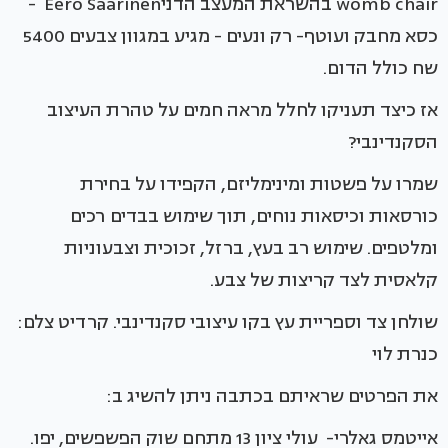
womb chair בהשראת המעצב הדניEero Saarinen -
כסא מחבק ועוטף- רק ונעים - מגיע במגוון צבעים 5400
שח כולל הדום.
אז כיצד תעניקו לחלל מראה חמים על טהרת העיצוב
הסקנדינבי?
שמרו על פשטות ומינימליזם, הקפידו על בחירת
כורסאות וכיסאות נוחים, תוך שימוש בבדים רכים
ומלטפים. שימוש רב בעץ, ברזל, זכוכית וצבעוניות
קלאסית לצד קריצות של צבע.
שולחן צד וספריית עץ בקו עיצובי סקנדינבי. קרדיט צלם:
כנרת לוי
את הפרטים שראיתם בכתבה ניתן להשיג ב:
אייטמס גאלרי- עולי ציון 13 מתחם שוק הפשפשים, יפו.