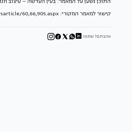
התוכן נשען על המאמר: בעין העדשה – עיצוב חנ
קישור למאמר המקורי: http://www.baitvenoy.co.il/newsarticle/60,66,905.aspx
אהבתם? שתפו: