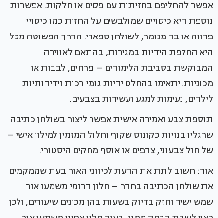
אפשר להחליפם בחזיתות עם פסים או חלקות. אפשרות
נוספת היא כיסויים שמולבשים על החזית כמו כיסויי
פרווה או בד מנומר, לשולחן ספארי. הדרך הפשוטה מכל
היא החלפת הידיות במגירות, בהתאם לאווירה
המבוקשת בסביבת הלימודים – פרחים, לבבות או
מכוניות. יתאימו בהחלט ידיות גומי רכות וידידותיות
לילדים, נעימות למגע ועשירות בצבעים.
תוספת צבע ואמירה אישית אפשר ליצור בשולחן כתיבה
שרגליו בנויות כקונוס שקוף וחלול המזמין למילוי אישי –
של חול צבעוני, צדפים או אוסף מחקים היסטורי.
אור: חשוב לתת את הדעת לכיווני האור בעת שממקמים
את שולחן הכתיבה בחדר – חלון דרומי משמעו אור
שמש ישיר וחזק בדיוק בשעות בהן מכינים שיעורים, ולכן
רצוי לשבת הרחק ממנו, בעוד חלון צפוני משמעו אור