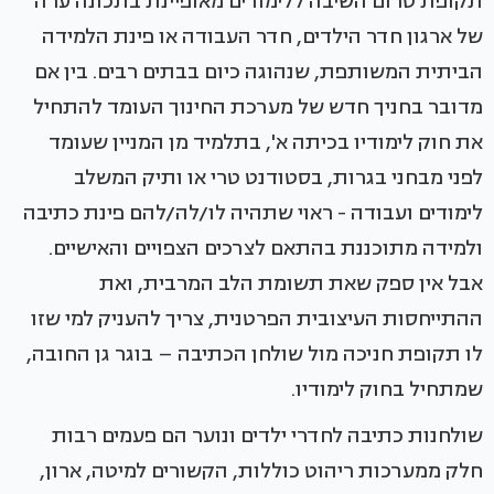
תקופת טרום השיבה ללימודים מאופיינת בתכונה ערה
של ארגון חדר הילדים, חדר העבודה או פינת הלמידה
הביתית המשותפת, שנהוגה כיום בבתים רבים. בין אם
מדובר בחניך חדש של מערכת החינוך העומד להתחיל
את חוק לימודיו בכיתה א', בתלמיד מן המניין שעומד
לפני מבחני בגרות, בסטודנט טרי או ותיק המשלב
לימודים ועבודה - ראוי שתהיה לו/לה/להם פינת כתיבה
ולמידה מתוכננת בהתאם לצרכים הצפויים והאישיים.
אבל אין ספק שאת תשומת הלב המרבית, ואת
ההתייחסות העיצובית הפרטנית, צריך להעניק למי שזו
לו תקופת חניכה מול שולחן הכתיבה – בוגר גן החובה,
שמתחיל בחוק לימודיו.
שולחנות כתיבה לחדרי ילדים ונוער הם פעמים רבות
חלק ממערכות ריהוט כוללות, הקשורים למיטה, ארון,