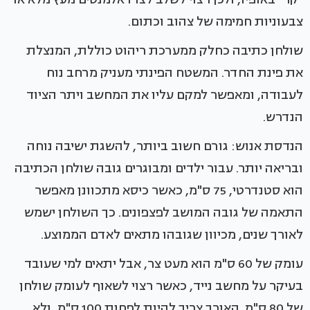
צבעוניות חמימה של צהוב וכתום.
שולחן כתיבה כחלק ממערכת ריהוט כוללת, המנצלת
את פינת החדר. המשטח הפינתי מעניק מרחב נוח
לעבודה, ומאפשר למקם עליו את המחשב ויתר הציוד
הנדרש.
הנדסת אנוש: גורם חשוב ביותר, להשגת ישיבה נוחה
ובריאה יותר. עבור ילדים ומבוגרים גובה שולחן הכתיבה
הוא סטנדרטי, 75 ס"מ, כאשר כיסא מתכוונן מאפשר
התאמה של גובה המושב לפצפונים. כך השולחן ישמש
לאורך שנים, מכיוון שגובהו מתאים לאדם הממוצע.
עומק של 60 ס"מ הוא מעט צר, אבל יתאים למי שעובד
בעיקר על מחשב נייד, כאשר רצוי לשאוף לעומק שולחן
של 80 ס"מ. האורך צריך להיות לפחות 100 ס"מ, ולא