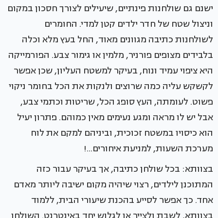
ישנם גם שולחנות פינתיים, שיעילים לצורך חסכון במקום
וניצול שטח של חדר ילדים קטן למדי. החומרים
לשולחנות כתיבה מגוונים מאוד, החל בעץ מלא וכלה
בלבידים מצופים פורניר, מלמין או גימור צבע. הפורמייקה
היא ציפוי עמיד ונוח, בעיקר למשטח העליון, שכן אפשר
לקשקש עליה כמה שרוצים ולנקות את הכל בחומר ניקוי
פשוט. לעומתה, העץ סופג הכל, שריטות וכתמי צבע,
אבל יש לו מראה ומגע נעימים מאין כמוהם. פתרון יעיל
הוא כיסויו במשטח זכוכית, וביניהם למקם את לוח
מערכת השעות, למניעת איחורים...!
בצוותא: בכל שולחן כתיבה, אך בעיקר עבור כזה
המתוכנן לילדים, רצוי שיהיה מקום ישיבה ליותר מאדם
אחד. כך אפשר לסייע בהכנת שיעורי הבית, ללמוד
בצוותא, לשבת ולצייר או לגלוש יחד באינטרנט. השולחן