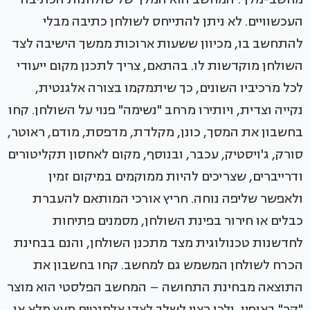
העכשוויים. לא ניתן להתייחס לשולחן כתיבה מבלי
להתחשב בו, מכיוון ששעות ארוכות ממשך הישיבה לצד
השולחן מוקדשות לו. בהתאם, צריך לתכנן מקום ייעודי
לכל מרכיביו השונים, כך שיתמקמו בצורה אלגנטית,
נקייה וצדית, ויותירו מרחב "נשימה" פנוי על השולחן. קחו
בחשבון את המסך, כונן, מקלדת, מדפסת, מודם, ראוטר,
סורק, ג'ויסטיק, עכבר, ובנוסף, מקום לאחסון תקליטורים
ודרייברים, שצריכים להיות ממוקמים במיקום זמין
ולאפשר שליפה נוחה. חריץ אורכי המותאם להעברת
כבלים או חירור בפינת השולחן, מסמנים פתיחות
לחדשנות טכנולוגית מצד מתכנן השולחן, והנם בבחינת
הכרח לשולחן המשמש גם למחשב. קחו בחשבון את
התוצאה מבחינת התחושה – המחשב הפלסטי הוא מוצר
"קר" באופיו, ולכן רצוי לשלב לצדו אלמנטים מעץ מלא או