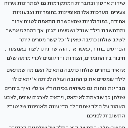
שידות אחסון ובחברות המתקדמות גם לפתרונות אירוח
צעירים. מערכות אלו מאופיינות בחומריות וצבעוניות
אחידה, במודולריות שמאפשרת התאמה לטווח ארוך
ומתחשבת בילד שגדל ושטעמו מגוון. אך בהחלט אפשר
לשלב שולחן כתיבה שאין לו כל קשר מטרים ליתר
הפריטים בחדר, כאשר את ההקשר ניתן ליצור באמצעות
חיבור בין החומרים, הצורות והדיגומים לכדי מראה שלם.
אז איך בוחרים שולחן כתיבה מתאים? האם מה שמתאים
לילד שמסיים את גן החובה ועולה לכיתה א' יתאים לו
מבחינת נוחות גם כשיהיה בכיתה ד'? או ט'? ואיך בוחרים
שולחן כך שבאמת לא ימאס, ויתאים לצרכים שונים, לצבע
האהוב על הילד שמתחלף מדי עונה ולאופנות שליטות?
התשובות לפניכם.
מחשב-מלך: המחשב הוא המלך של שולחנות הכתיבה