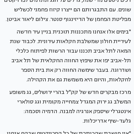
רכים ניטעים מדי שנה, גדלים על הגג ונתרמים לפרויקטים
שונים. עם התבגרותם הם ייצרו קיזוז פחמני לכשליש
מפליטת הפחמן של הדיזינגוף סנטר. צילום ליאור אביטן.
"בימים אלו אנחנו מתכננות תוכנית בניין עיר חדשה
לעיריית חולון שמשלבת חקלאות עירונית. לכבוד שנת
המאה לתל אביב תכננו עבור הרשות לפיתוח כלכלי
תל-אביב יפו את שיפוץ החווה החקלאית של תל אביב
ושדרוגה. בעבר שימשה החווה רק את בית הספר
לחקלאות, והיום היא משמשת גם את הקהילה.
מרכז מבקרים חדש של קק"ל בהרי ירושלים, גג משופע
המשלב גג ירוק המגדל צמחייה מקומית וגג סולארי
אינטגרלי שיספק אנרגיה למבנה. הדמיה וסכמה:
גלעד-שיף אדריכלות.
"אני חושבת שהכותרת של כל הפרויקטים שבהם אנחנו