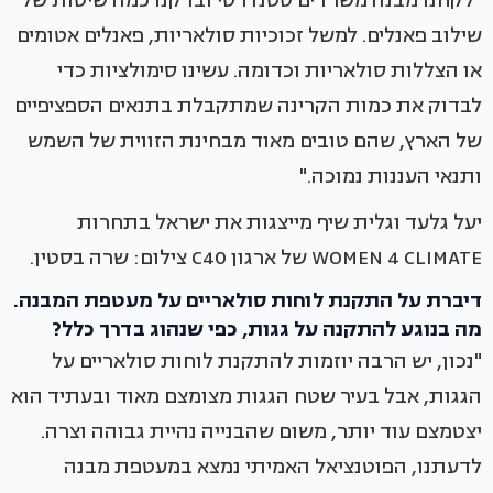
"לקחנו מבנה משרדים סטנדרטי ובדקנו כמה שיטות של
שילוב פאנלים. למשל זכוכיות סולאריות, פאנלים אטומים
או הצללות סולאריות וכדומה. עשינו סימולציות כדי
לבדוק את כמות הקרינה שמתקבלת בתנאים הספציפיים
של הארץ, שהם טובים מאוד מבחינת הזווית של השמש
ותנאי העננות נמוכה."
יעל גלעד וגלית שיף מייצגות את ישראל בתחרות
WOMEN 4 CLIMATE של ארגון C40 צילום: שרה בסטין.
דיברת על התקנת לוחות סולאריים על מעטפת המבנה.
מה בנוגע להתקנה על גגות, כפי שנהוג בדרך כלל?
"נכון, יש הרבה יוזמות להתקנת לוחות סולאריים על
הגגות, אבל בעיר שטח הגגות מצומצם מאוד ובעתיד הוא
יצטמצם עוד יותר, משום שהבנייה נהיית גבוהה וצרה.
לדעתנו, הפוטנציאל האמיתי נמצא במעטפת מבנה