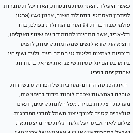
כאשר היעילות האנרגטית מובטחת, האדריכלות עוברות
לפתרון האסתטי. בתחילת השנה, ארגון C40 (ארגון
עולמי שבו חברות 94 הערים הגדולות בעולם, בהן
תל-אביב, אשר התחייבו להתמודד עם שינויי האקלים),
הוציא קול קורא לנשים שמקדמות קיימות, להציע
תוכניות לצמצום פליטת גזי חממה בעיר. גלעד ושיף היו
בין ארבע הפיינליסטיות שייצגו את ישראל בתחרות
שהתקיימה בפריז.
חזית הכניסה הדרום-מערבית של הפרויקט בשדרות
טופלה באמצעות שכבת לוחות בידוד בחיפוי טיח,
מערכת הצללות בנויות מעל חלונות קיימים, ותאים
סולאריים קטנים לצורך ייצור חשמל לחדרי המדרגות.
צילום ליאור אביטן יעל גלעד וגלית שיף מייצגות את
ישראל בתחרות WOMEN 4 CLIMATE של ארגון C40