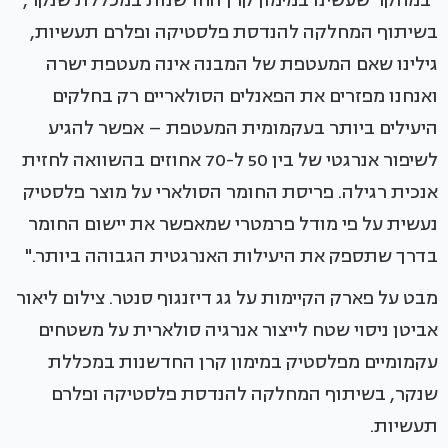
"במחקר שעשינו במימון קרן החדשנות במכללת שנקר,
בשיתוף המחלקה להנדסת פלסטיקה ופלרם תעשיות,
גילינו שאם המעטפת של המבנה אינה מעטפת ישרה
ואנחנו מפזרים את הפאנלים הסולאריים רק בחלקים
היעילים ביותר בעקמומית המעטפת – אפשר להגיע
לשיפור אנרגטי של בין 50 ל-70 אחוזים בהשוואה לחזית
אנכית רגילה. פריסת החומר הסולארי על מוצר פלסטיק
נעשית על פי מודל פרמטרי שמאפשר את יישום החומר
בדרך שתספק את היעילות האנרגטית הגבוהה ביותר."
מבט על פארק הקיימות על גג דיזנגוף סנטר. צילום ליאור
אביטן ניסוי שטח לייצור אנרגיה סולארית על משטחים
עקמומיים מפלסטיק במימון קרן החדשנות במכללת
שנקר, בשיתוף המחלקה להנדסת פלסטיקה ופלרם
תעשיות.