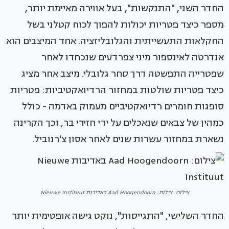
החדר השני, "התנקשות", בעל אווירה מאיימת יותר,
מספר כיצד פטריות יכולות להפוך לכוח קטלני בשל
החקלאות התעשייתית והגלובליזציה. אחד המיצבים הוא
אנדרטה לאינספור מיני צפרדעים שנכחדו לאחר
שפטרייה התפשטה דרך סחר גלובלי. מיצב אחר מציג
כיצד פטריות שולטות במחזור הרדיואקטיביות: פטריות
סופגות חומרים רדיואקטיביים מעמוק באדמה - כולל
כמהין של צבאים שנאכלים על ידי חזירי בר, וכך הקרינה
נשארת במחזור עשרות שנים לאחר אסון צ'רנוביל.
צילום: צילום: Aad Hoogendoorn באדיבות Nieuwe Instituut
החדר השלישי, "התגייסות", נוקט גישה אופטימית יותר