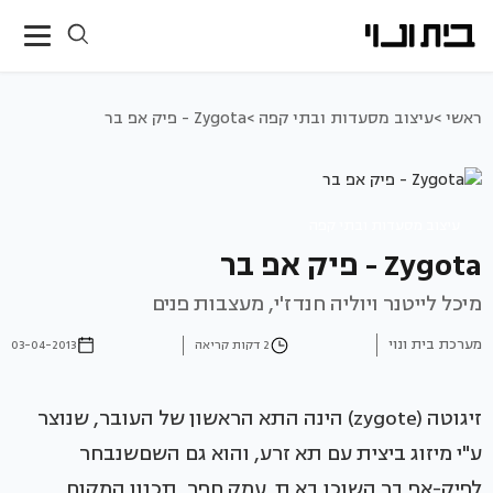
ראשי >
עיצוב מסעדות ובתי קפה >
Zygota - פיק אפ בר
עיצוב מסעדות ובתי קפה
Zygota - פיק אפ בר
מיכל לייטנר ויוליה חנדז'י, מעצבות פנים
מערכת בית ונוי
2 דקות קריאה
03-04-2013
זיגוטה (zygote) הינה התא הראשון של העובר, שנוצר
ע"י מיזוג ביצית עם תא זרע, והוא גם השםשנבחר
לפיק-אפ בר השוכן בא.ת. עמק חפר, תכנון המקום