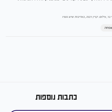
בר, צילום: קרין רבנה, באדיבות שיש גטניו
שפחה
כתבות נוספות