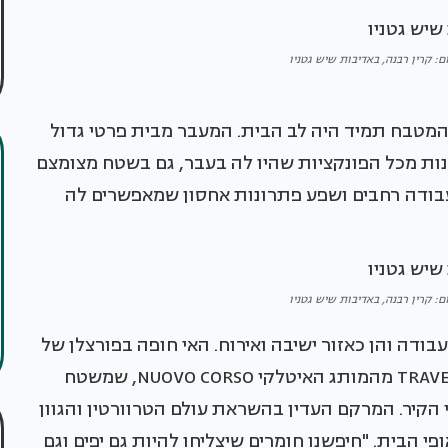
ום: קרין רבנה, באדיבות שיש גטניו
מטבח תמיד היה לב הבית. המעבר מבית פרטי גדול
נות מכל הפונקציות שהיו לה בעבר, גם בשטח מצומצם
י עבודה רחבים ושפע פתרונות אחסון שמאפשרים לה
ום: קרין רבנה, באדיבות שיש גטניו
דה והן כאזור ישיבה ואירוח. האי חופה בפורצלן של
שיש גטניו, מדגם TRAVERTINO STRUCTURED LEATHER מהמותג האיטלקי NUOVO CORSO, שמשטח
הקיר. המרקם העדין בהשראת עולם הטרוורטין והגוון
י הבית. "חיפשנו חומרים שיצליחו להיות גם יפים וגם