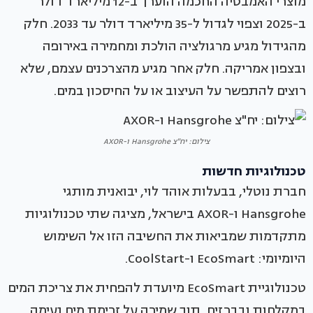
מוצרי האמבטיה החכמה הוערך ב-12 מיליארד דולר
ב-2025 וצפוי לגדול ל-35 מיליארד דולר עד 2033. חלק
מהגידול מגיע מרגולציה הולכת ומחמירה באירופה
ובצפון אמריקה. חלק אחר מגיע מהצרכנים עצמם, שלא
רוצים להתפשר על העיצוב או על החיסכון במים.
צילום: יח"צ Hansgrohe ו-AXOR
טכנולוגיות חדשות
חברת נוטלי, בבעלות אוהד לוי, יבואנית מותגי
Hansgrohe ו-AXOR בישראל, מציגה שתי טכנולוגיות
מתקדמות שמביאות את החשיבה הזו אל השימוש
היומיומי: EcoSmart ו-CoolStart.
טכנולוגיית EcoSmart מיועדת להפחית את צריכת המים
במקלחות ובברזים, תוך שמירה על זרימת מים נעימה,