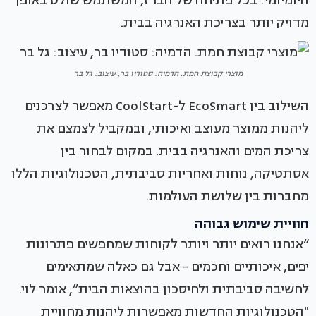
היומיומי: בכל פתיחה של הברז, המשתמש שולט באופן
מדויק יותר בצריכת האנרגיה בבית.
מוצרי קבוצת חמת. הדמיה: סטודיו בר, עיצוב: גל בר
השילוב בין EcoSmart ל-CoolStart מאפשר לצרכנים
ליהנות ממוצר מעוצב ואיכותי, ובמקביל לצמצם את
צריכת המים והאנרגיה בבית. במקום לבחור בין
אסתטיקה, נוחות ואחריות סביבתית, הטכנולוגיות הללו
מחברות בין שלושת העולמות.
חוויית שימוש גבוהה
“אנחנו רואים יותר ויותר לקוחות שמחפשים פתרונות
יפים, איכותיים וחכמים - אבל גם כאלה שמתאימים
לחשיבה סביבתית ולחיסכון בהוצאות הבית”, אומר לוי.
"הטכנולוגיות החדשות מאפשרות ליהנות מחוויית