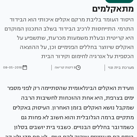
מתאקלמים
היסוד העומד בליבת מרקם אקלים איכותי הוא הבידוד
התרמי. התייחסות לרכיב הבידוד בשלב התכנון המוקדם
היא קריטית ובעלת משמעות מכרעת, שתשפיע על
האקלים שיווצר בחללים הפנימיים וכן, על ההוצאה
הכספית על אנרגיה לחימום וקירור הבית
מערכת בית ונוי
8 דקות קריאה
08-05-2016
וועידת האקלים הבינלאומית שהסתיימה רק לפני מספר
ימים בצרפת, היא אחת ההוכחות לחשיבות הרבה
שמקבל נושא האקלים בזמן האחרון. העיסוק באקלים
מתקיים ברמה הגלובלית והוא חשוב לא פחות גם
כשמדובר בחללים הבנויים. כשבני בית יושבים בסלון
ביתם הם מעוניינים שיהיה להם נעים- לא חם מדי ולא קר