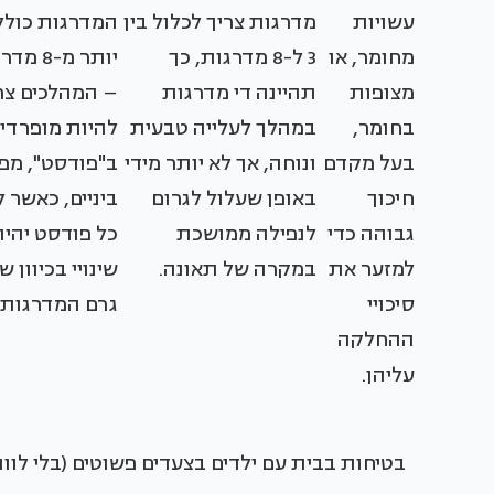
עשויות
מדרגות צריך לכלול בין
המדרגות כולל
מחומר, או
3 ל-8 מדרגות, כך
יותר מ-8 
מצופות
תהיינה די מדרגות
– המהלכים צר
בחומר,
במהלך לעלייה טבעית
להיות מופרדי
בעל מקדם
ונוחה, אך לא יותר מידי
ב"פודסט", מפ
חיכוך
באופן שעלול לגרום
ביניים, כאשר 
גבוהה כדי
לנפילה ממושכת
כל פודסט יהיה
למזער את
במקרה של תאונה.
שינויי בכיוון ש
סיכויי
גרם המדרגות.
ההחלקה
עליהן.
בטיחות בבית עם ילדים בצעדים פשוטים (בלי לוות