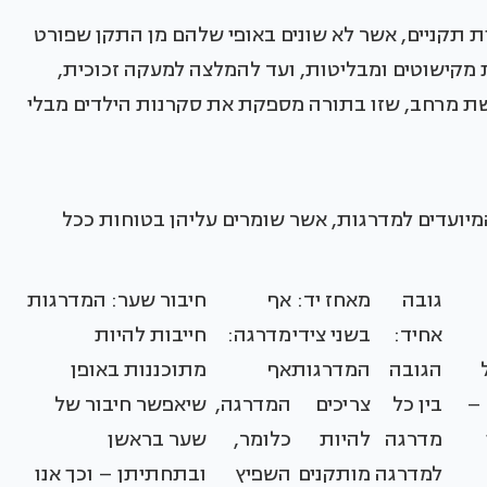
 תקניים, אשר לא שונים באופי שלהם מן התקן שפורט
 מקישוטים ומבליטות, ועד להמלצה למעקה זכוכית,
ת מרחב, שזו בתורה מספקת את סקרנות הילדים מבלי
מיועדים למדרגות, אשר שומרים עליהן בטוחות ככל
גובה
מאחז יד:
אף
חיבור שער: המדרגות
אחיד:
בשני צידי
מדרגה:
חייבות להיות
הגובה
המדרגות
אף
מתוכננות באופן
–
בין כל
צריכים
המדרגה,
שיאפשר חיבור של
מדרגה
להיות
כלומר,
שער בראשן
למדרגה
מותקנים
השפיץ
ובתחתיתן – וכך אנו