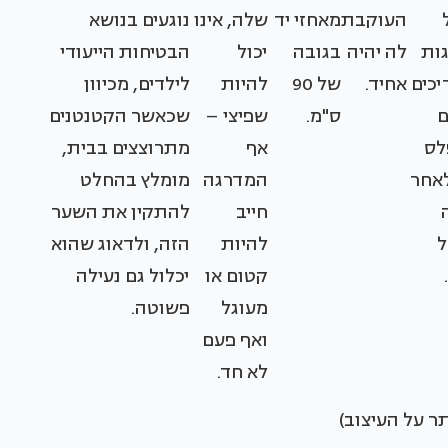
העוקבת
מאחזי יד
שלה, אינו
נוגעים בנושא
מדרגות
לה יהיה
בגובה
יכול
הבטיחות הייעודי
יכים
אחיד.
של 90
להיות
לילדים, מכיוון
ם
ס"מ.
שפיצי –
שכאשר הקטנטנים
לס
אף
מתרוצצים בבית,
לאחר
המדרגה
מומלץ בהחלט
חייב
להתקין את השער
ל
להיות
הזה, ולדאוג שהוא
קטום או
יכלול גם נעילה
מעוגל
פשוטה.
ואף פעם
לא חד.
ר על העיצוב)