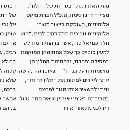
מעלה את רמת הבטיחות של החלון",
הפתרון
מציין דוד בן סימון, מנכ"ל חברת
פיקס
של התק
אלומיניום
, העוסקת בייצור מוצרי
על גבי 
אלומיניום וזכוכית מתקדמים לבית, "הוא
טומן בח
חלון כנף אל כנף, אשר בו החלון מחולק
אך גם ח
למעין כנפיים כך שכל אחת מהן ממוקמת
רבים, ש
במסילה נפרדת, ובפתיחת החלון הן
הם לא ב
מושמות זו על גבי זו" – באופן הזה, קשה
סכנה לג
יותר לילדים לפתוח את החלון לרווחה,
שלא נית
וניתן להשאיר אותו סגור למחצה
דרכם, 
בסביבתם באופן שעדיין ישאיר פתח גדול
אפשר ל
דיו לכניסת אור ואוויר.
בניהם ו