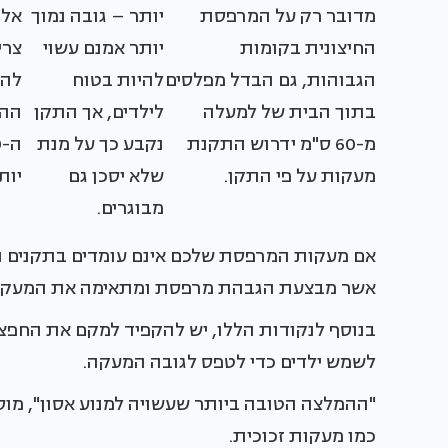
מדובר רק על המרפסת
יותר – גובה נמוך
אלו
החיצונית בקומות
יותר אמנם עשוי
צרי
הגבוהות, גם הבדל מפלסים
להיות בטוח
להע
בתוך הבית של למעלה
לילדים, אך התקן
ההמ
מ-60 ס"מ ידרוש התקנת
נקבע כך על מנת
מעקות על פי התקן.
שלא יסכן גם
יותר 
מבוגרים.
אם מעקות המרפסת שלכם אינם עומדים בתקנים הלל
אשר מבצעת הגבהת מרפסת ומתאימה את המעקות
בנוסף לנקודות הללו, יש להקפיד למקם את החפצים
לשמש ילדים כדי לטפס לגובה המעקה.
"ההמלצה הטובה ביותר שעשויה למנוע אסון", מוסי
כמו מעקות זכוכית.