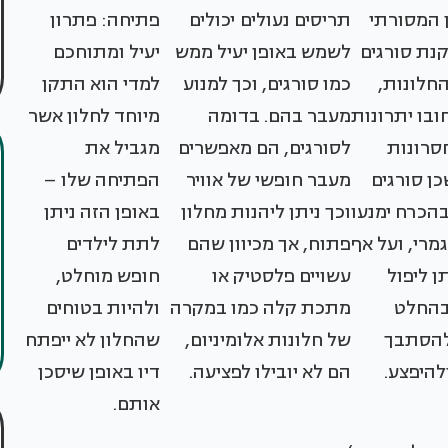
 המסורתי
תריסים נעולים יכולים
פתיחה: פתרון
נת סורגים
לשמש באופן יעיל ממש
יעיל ומתוחכם
החלונות,
כמו סורגים, וכך למנוע
למדי הוא התקן
ובו יתרונות
מעבר בהם. בדומה
מיוחד לחלון אשר
סרונות
לסורגים, הם מאפשרים
מגביל את
כן סורגים
מעבר חופשי של אוויר
הפתיחה שלו –
הכרח ימנעו
וכך ניתן ליהנות מחלון
באופן הזה ניתן
מרי, ועל אף
פתוח, אך מכיוון שהם
לתת לילדים
ן ליפול
עשויים פלסטיק או
חופש מוחלט,
בהחלט
מתכת קלה כמו במקרה
ולהיות בטוחים
הסתבך
של חלונות אלומיניום,
שהחלון לא ייפתח
להיפצע.
הם לא יובילו לפציעה.
דיו באופן שיסכן
אותם.