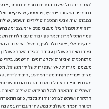
"מטבחי רגבה" עיצוב מטבחים חכמים בחומר, צבע ו
בחומרים המסורתיים: עץ, נירוסטה, שיש קיסר ואלומ
במבוק ועוד. צבעי המטבח סולידיים ונעימים, שילוב
ירוק זית וסגול חציל. מעצבי פנים או מעצבי מטבח
סמוי המכיל ארונות אחסון גבוהים עם דלתות חשמ
פונקציונאלי,ייצוגי וגלוי לעין, המשלב אי עבוד
בצידו האחד כשולחן עבודה ובצידו האחר כשולחן
מתוחכמים ואביזרים אלקטרוניים: חיישנים, בקרי 
מעצמם, מגירות טאץ' שנסגרות על ידי מגע קל, מש
מקום ייעודי להנחת מסך המחשב, חיבור לרדיו, טלו
מטבחים ופינות אוכל במטבח החכם הנו חדשני ומ
חשמליים והתאמה לכלל החידושים.שילוב תאורה 
התקרה ושימש לצורכי נוחות בלבד, כיום התאורה
תאורה חכמה משולבת במשטחי העבודה במטבח בא