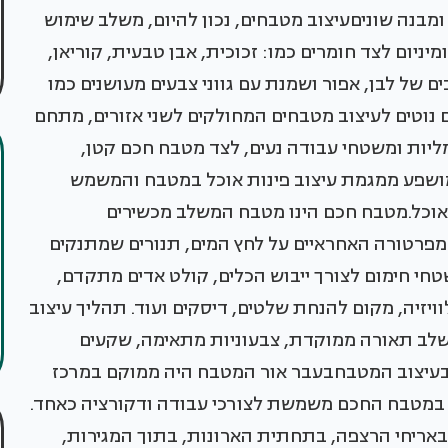
מבנה שוניםעיצוב מטבחים, נכון להיום, משלב שימוש
יניום לצד חומרים כמו: זכוכית, אבן טבעית, קוריאן,
ים של לבן, אפור ושמנת עם גווני צבעים מעושנים כמו
ים נוטים לעיצוב מטבחים המחולקים לשני אזורים, מתחם
ליות ומשטחי עבודה נעים, לצד מטבח חכם קטן,
ה המושפע ממגמת עיצוב פינות אוכל במטבח והמשמש
 אוכל.מטבח חכם הינו מטבח המשלב מכשירים
טמפרטורה האחראיים על לחץ המים, תנורים שמתנקים
טחי חימום לצורך ייבוש הכלים, קולט אדים מתקדם,
ויזיה, מקום להנחת שלטים, דיסקים ועוד. תהליך עיצוב
שלב תאורה ממוקדת, צבעוניות מתאימה, שקעים
בעיצוב המטבחבעבר אור המטבח היה ממוקם במרכז
 במטבח החכם משמשת לצורכי עבודה ודקורציה כאחד.
ריחי הרצפה, בתחתית הארונות, בתוך המגירות,