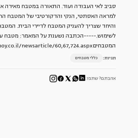
סביב לאי העבודה ועוד. התאורה במטבח מאירה 
למראה האסתטי, הנקי והדקורטיבי של המטבח הח
והיחד שצריך להעניק המטבח לדיירי הבית. המטבחים
לשימוש.-----הכתבה נשענת על המאמר: מטבח עכ
המטבחיםhttp://www.baitvenoy.co.il/newsarticle/60,67,724.aspx
תגיות:
כללי מטבחים
אהבתם? שתפו: