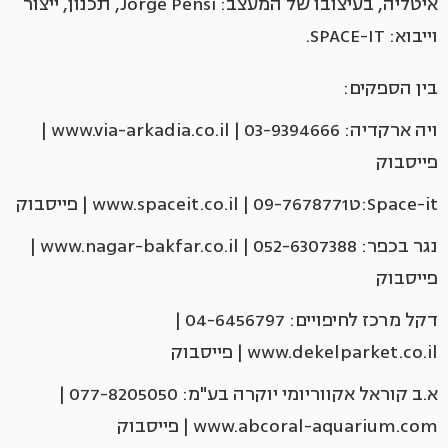
איטליה, בעיצובו של המעצב: Jorge Pensi, תכנון, ייצור
וייבוא: SPACE-IT.
בין הספקים:
ויה ארקדיה: 03-9394666 | www.via-arkadia.co.il |
פייסבוק
Space-it:ט09-7678771 | www.spaceit.co.il | פייסבוק
נגר בכפר: 052-6307388 | www.nagar-bakfar.co.il |
פייסבוק
דקל מרכז לחיפויים: 04-6456797 |
www.dekelparket.co.il | פייסבוק
א.ב קוראל אקווריומי יוקרה בע"מ: 077-8205050 |
www.abcoral-aquarium.com | פייסבוק