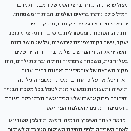
ניצול שואה, התגורר בחצי השני של המבנה ולמרבה
המזל כולם נותרו בריאים ושלמים. הבית דו משפחתי,
ירושלמי טיפוסי בעל שתי קומות, ממוקם בשכונה
וותיקה, מטופחת ופסטורלית ביישוב הדתי- ציוני כוכב
יעקב, עשר דקות צפונית לירושלים, על שטח של דונם
ומשקיף אל הנוף המרשים של מדבר יהודה וירושלים.
בעלי הבית, משפחה צרפתייה ותיקה וברוכת ילדים, היוו
מקור השראה של אופטימיות ואמונה בחיים עבור
האדריכל, אך על כך עוד בהמשך. המשפחה גילתה
תושייה ותעצומות נפש על מנת לטפל בכל מסכת הבנייה
וסיפורה ריתק אנשים שלא הכירו אשר תרמו כסף בעזרת
גיוס מימון המונים להשלמת הפרויקט.
מראה לאחר השיפוץ. הדמיה: דניאל תורג'מן סטודיו D
לאחר השריפה ולפני תחילת השיקום מטרגדיה לשיקום