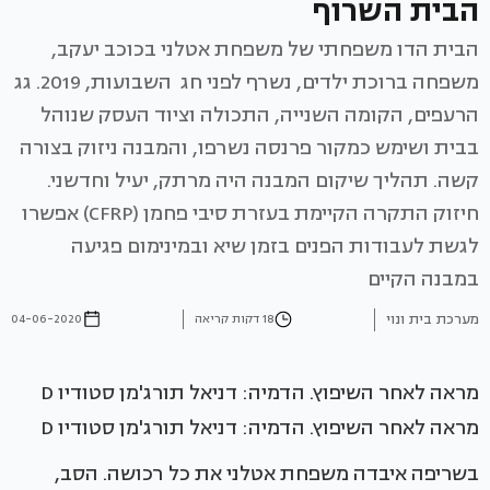
הבית השרוף
הבית הדו משפחתי של משפחת אטלני בכוכב יעקב,
משפחה ברוכת ילדים, נשרף לפני חג השבועות, 2019. גג
הרעפים, הקומה השנייה, התכולה וציוד העסק שנוהל
בבית ושימש כמקור פרנסה נשרפו, והמבנה ניזוק בצורה
קשה. תהליך שיקום המבנה היה מרתק, יעיל וחדשני.
חיזוק התקרה הקיימת בעזרת סיבי פחמן (CFRP) אפשרו
לגשת לעבודות הפנים בזמן שיא ובמינימום פגיעה
במבנה הקיים
מערכת בית ונוי
18 דקות קריאה
04-06-2020
מראה לאחר השיפוץ. הדמיה: דניאל תורג'מן סטודיו D
מראה לאחר השיפוץ. הדמיה: דניאל תורג'מן סטודיו D
בשריפה איבדה משפחת אטלני את כל רכושה. הסב,