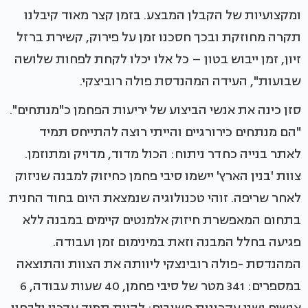
ומקצועיות של הקבלן המבצע. בזמן קצר מאוד קיבלנו
תקרה מחוזקת ובכך חסכנו זמן על פירוק, קשירת ברזל
זיון, זמן ייבוש בטון – כל אלו יכלו לקחת לפחות שלושה
שבועות", העידה המהנדסת פולה רוביצקי.
סזן כינה את אנשי הביצוע של יריעות הפחמן כ"מנתחים".
"הם מנתחים כירורגיים והייתי רוצה להתייחס תמיד
לאתר בנייה כחדר ניתוח: הכול מדוד, מדויק ומתוזמן.
צוות 'בנין הארץ' יישמו סיבי פחמן כחיזוק למבנה שניזוק
לאחר שריפה. זוהי טכנולוגיה שנמצאת היום בחוד החנית
בתחום המאפשרת חיזוק אלמנטים קיימים במבנה ללא
פגיעה בחלל המבנה וזאת במינימום זמן ועבודה.
המהנדסת -פולה רובינצקי ליוותה את הצוות והתוצאה
במספרים: 341 מטר של סיבי פחמן, 40 שעות עבודה, 6
אנשים ושני עקרונות חשובים: להיות תמיד עדכני ולבחון