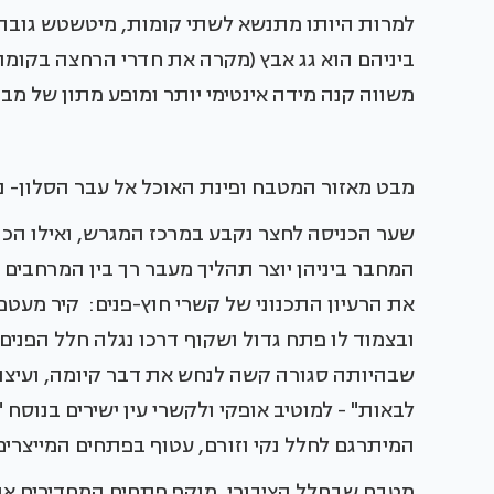
למרות היותו מתנשא לשתי קומות, מיטשטש גובהו
ביניהם הוא גג אבץ (מקרה את חדרי הרחצה בקומ
משווה קנה מידה אינטימי יותר ומופע מתון של מבנ
מבט מאזור המטבח ופינת האוכל אל עבר הסלון- נ
שער הכניסה לחצר נקבע במרכז המגרש, ואילו הכנ
המחבר ביניהן יוצר תהליך מעבר רך בין המרחבים
את הרעיון התכנוני של קשרי חוץ-פנים: קיר מעטפ
ובצמוד לו פתח גדול ושקוף דרכו נגלה חלל הפנים
שבהיותה סגורה קשה לנחש את דבר קיומה, ועיצו
לבאות" - למוטיב אופקי ולקשרי עין ישירים בנוסח
המיתרגם לחלל נקי וזורם, עטוף בפתחים המייצרי
מטבח שבחלל הציבורי, מוקף פתחים המחדירים את