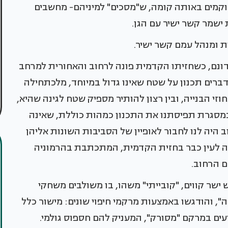
ממוקמים באותה קומה, ש"מסכים" למיניהם- מחשבים
ת ישמר קשר ישיר עם הגן.
 ומנהל עמם קשר ישיר.
ונם, כשחזיתו הקדמית פונה לרחוב והאחורית למרחב
ברים תכנון על שטח שאינו גדול במיוחד, מלכתחילה
זי הבנייה, ובין רצון להותיר מספיק שטח לגינה שהיא,
מסגרת תפיסתנו את התכנון כמהות כוללת, שאינה
 היה לנו לחבור לאופיין של הסביבות השונות אליהן
לה לעין כבר בחזית הקדמית, המתכתבת בהרמוניה
ם הרחוב.
 ישר קווים, "קובייתי" משהו, בו משולבים משחקי
, והודגשו באמצעות מרקמי חיפוי שונים: מישור כלל
ם במרקם "מסורק", המעניק להם חספוס גולמי.