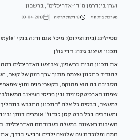
וערן בינדרמן מ"דו-אדריכלים", ברשפון
מערכת בית ונוי
13 דקות קריאה
03-04-2013
סטיילינג (בית וצילום): מיכל אגם ודנה בנקי "midastyle"
תכנון ועיצוב גינה: דדי גולן
את תכנון הבית ברשפון, שביצעו האדריכלים רמה ד
להגדיר כתכנון שצמח מתוך ערך חזק של קשר, השזו
הסביבה בה הוא ממוקם, בקשרי פנים וחוץ שמאפייני
שפתו הארכיטקטונית ובין פריטי העיצוב המשולבים 
למעשה, בבסיס כל אלה "התכנון התגבש בתהליך של
ומעורבים בכל פרט קטן כגדול" אומרים דותן ובינ
חשיבות ראשונה במעלה בעבודתם האדריכלית. בפר
חמה ומלוכדת עם שלושה ילדים ורביעי בדרך, את ר