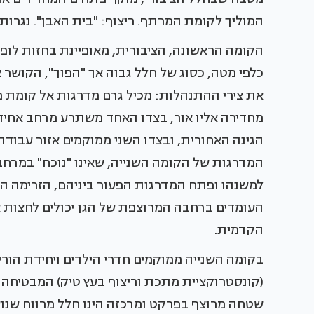
המוליך לקומת המרתף. ריצוף: "בית האבן". נגרות
הקומה הראשונה, הציבורית, מאופיינת בחזות לופ
כלפי מטה, כסוג של חלל גבוה אך "הפוך", הקושר א
את צירי ההתנהלות: מכיל גרם מדרגות אל קומת
מחדירה אליו אור, בצדו האחד משתרע מרחב אחיד ה
הגינה האחורית, ובצדו השני ממוקמים אזור עבודה 
המדרגות של הקומה השנייה, שאינו "נוכח" במרח
למשנהו ופתח המדרגות הפעור ביניהם, הזרימה הפת
העומדים ברחבה המרוצפת של הגן יכולים לחצות 
הקדמית.
בקומה השנייה ממוקמים חדרי הילדים ויחידת הורי
(קונסטרוקציית מתכת וריצוף בעץ טיק) המבטיחה 
שטחה מרוצף בפרקט ומרכזה הינו חלל מרווח שנו