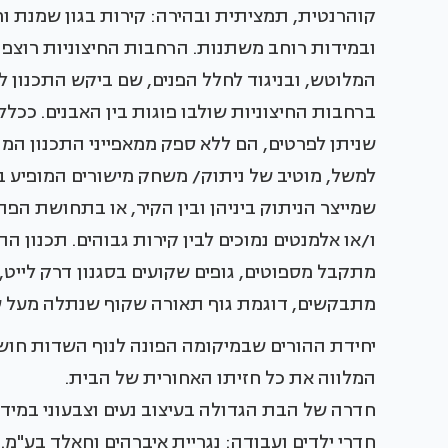
קוהרנטית, תמציתית ובהירה: קירות בגון שמנת ו
ובמידות רוחב משתנות. הרחבות החיצוניות רוצפו
המלוטש, ובניגוד לחלל הפנים, שם ביקש התכנון
ברחבות החיצוניות שולבו פוגות בין האבנים. ככלל
שניתן לפרטים, הם ללא ספק ממאפייני התכנון המו
למשל, מוטיב של ניתוק/ משחק מישורים המופיע 
שמייצר הניתוק ביניהן ובין הקיר, או בתחושת ה
ו/או אלמנטים נמוכים לבין קירות גבוהים. תכנון 
מתקבל מספוטים, גופים שקועים בסגנון דרק לייט, 
מתבקשים, דוגמת גוף תאורה שקוף שנתלה מעל ש
יחידת ההורים שבמיקומה הפונה לנוף השדות חושפת
המלווה את כל חזיתו האחורית של הבית.
חדרה של הבת הגדולה בעיצוב נעים וצבעוני במידה,
חדרי ילדים ועבודה: נגריית איברהים וחאלד בע"מ.