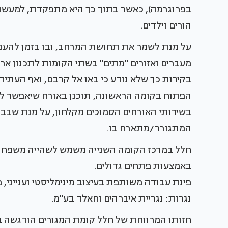
בפרוגרמה), כאשר בתוך כך היא מתפקדת, למעשה, כ
הורים וילדים.
על מנת לשמר את תחושת המרחב, ובו בזמן להעניק 
מעברים ואזורים "מתים" בשתי הקומות לתכנון אר
בקירות כך שלא נודע כי באו אל קרבם, ואף העתיד
הפתוח בקומה הראשונה, תוכנן באורח שיאפשר להפ
בשירותי האורחים הסמוכים מקלחון, על מנת שבב
המתגורר/מתארח בו.
חלל במרכז הקומה השנייה משמש לשהייה משפחת
באמצעות פתחים גדולים.
פינת עבודה משותפת בעיצוב מינימליסטי וענייני
נגרות: נגריית איברהים וחאלד בע"מ.
חזותו המרווחת של חלל קומת המגורים הודגשה ב