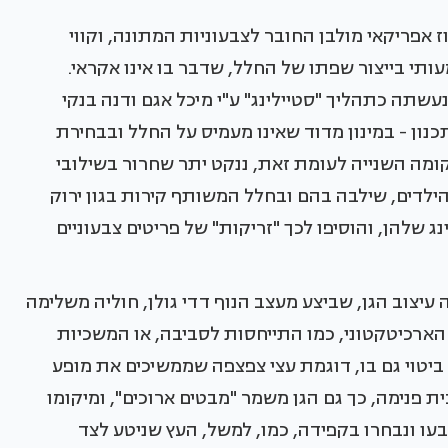
ז אפריקאי מולבן החובר לצבעוניות המתונה, וקווי
ותי בייצור שפתו של החלל, שדבר בו אינו אקראי.
נעשתה כתהליך "סטיילינג" ע"י מיכל אגם ודנה בנקי
רוח התכנון - במינון מדוד שאינו מעמיס על החלל ובבחירת
 בקומה השנייה לעומת זאת, ננקט יתר שחרור בשילובי
ילדים, שילבה בהם ובחלל המשותף קירות בגון ירוק
 שלהן, והוסיפו לכך "זריקות" של פריטים צבעוניים
עיצוב הגן, שביצע מעצב הנוף דדי גולן, חוליה משלימה
ן הארכיטקטוני, כמו התייחסות לסביבה, או המשכיות
 ביטוי גם בו, דוגמת עצי צפצפה שממשיכים את מופע
 פנימה, כך גם הגן משמר "מבטים ארוכים", ומיקומו
בעו ונבחרו בקפידה, כמו, למשל, העץ שניטע לצד