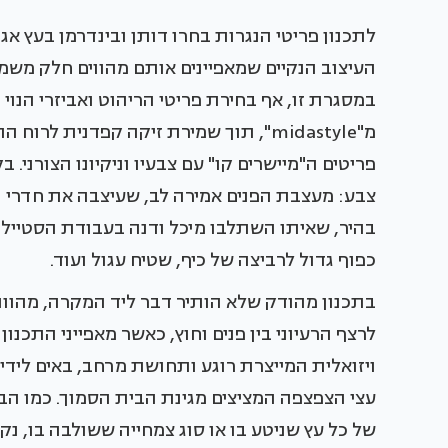
לתכנון פריטי הנגרות בחרו דותן ובינדרמן בעץ אגו
העיצוב הנקיים שמאפיינים אותם מהווים חלק משמע
במסגרת זו, אף בחירת פריטי הריהוט ואביזרי הנוי 
מ"midastyle", תוך שמירת זיקה קפדנית ל
פריטים ה"מיישרים קו" עם צבעיו וניקיונו הצורני.
צבע: מעצבת הפנים אמירה לב, שעיצבה את חדרי ה
בהיר, שאיתו השתלבו מיכל ודנה בעבודת הסטיילינג
כפוף גדול לרביצה של כיף, שטיח עגול ועוד.
בתכנון מהודק שלא הותיר דבר ליד המקרה, מהווה 
לרצף הרעיוני בין פנים וחוץ, כאשר מאפייני התכנו
ויזואלית המייצרת רוגע ותחושת מרחב, באים לידי
עצי הצפצפה המציצים מגינת הבית הסמוך. כמו הבית
של כל עץ שניטע בו או סוג צמחייה ששולבה בו, נק