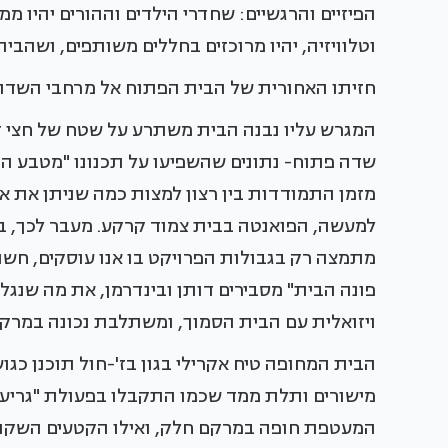
הפיזיים והרגשיים: שחדרי הילדים וההורים יהיו 
וטלוויזיה, יהיו מרוכזים בחללים משותפים, ושהבי
חזיתו האחורית של הבית הפתוח אל מרחבי השדות
המגרש עליו נבנה הבית משתרע על שטח של חצי ד
שדה פתוח- נתונים שהשפיעו על תכנונו "מטבע הד
מזמן התמודדות בין רצון למצות כמה שניתן את אחו
למעשה, הפואנטה בבית צמוד קרקע. מעבר לכך, ב
מתמצה רק בגבולות הפרויקט בו אנו עוסקים, חשוב
פונה הבית" מסבירים דותן ובינדרמן, את מה שנג
ויזואלית עם הבית הסמוך, ומשתלבת נכונה במרק
הבית המחופה טיח אקרילי בגון בז'-חול תוכנן כגוש
מישורים ותלת ממד שכמו התקבלו בפעולת "גריעה"
המעטפת חופה במרקם חלק, ואילו הקטעים השקועי