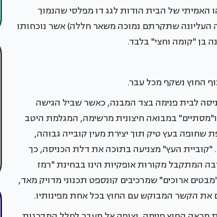
 האמיתי של הבית הודות לגג דו מפלסי שהנמוך
ה העליונה שתקרתם נמוכה משאר חללה) אשר נוכחותו
ה בן "קומה וחצי" בלבד.
וף החוץ נשקף מכל עבר.
יסה לבית פנימה בצד המבנה, כאשר שביל הגישה
 ו"מסתיים" במבואה חיצונית מרשימה, המגלמת היטב
ת שחופה בעץ טיק תוך יצירת מעין קובייה גבוהה,
. "קוביית העץ" מצניעה בתוכה את דלת הכניסה, כך
בה המתקבל מקורות אופקיות הינו בבחינת "רמז
 "מבטים ארוכים" שמרכיבים קונספט תכנוני מדויק מאד,
ם את הקשר המבוקש עם החוץ בכל אחת מפינותיו.
 מראה החוץ פנימה, וצופה אל מעבר לחלל המדרגות