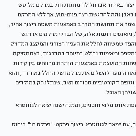
ריצוף באריחי אבן חלילה מותזת חול במרקם מלוטש
 באבן זהה להדגשת רצף פנים-חוץ, אך ללא המרקם
 לשמר את תחושת המרחב באמצעות משטח ריצוף אחיד,
, ניואנסים דוגמת אלה, של הבדלי מרקמים או דגש
קפד שמשווה לחלל את העניין הצורני והמקצב המדויק.
במספר וריאציות ובולט במיוחד במדרגות, באסתטיקה
פתיחות המועצמת באמצעות הותרת מרווחים בין קירות
התאורה נועד להשלים את מרקמו של החלל באור רך, והוא
וגופים דקורטיביים ספורים מאד, שנתלו רק במוקדים
ולחן האוכל.
 אותו מלוא חופניים, וממנה ישנה יציאה לגזוזטרא
 עם יציאה לגזוזטרא. ריצוף פרקט: "פרקט חן". ריהוט