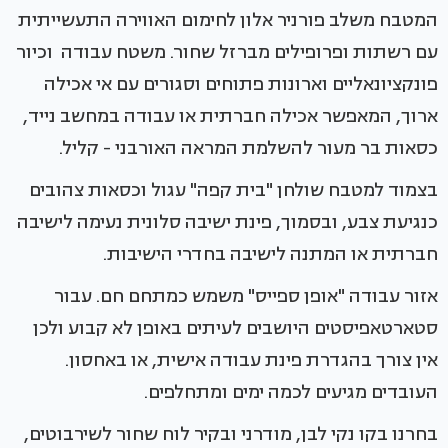
המטבח משלב פורניר אלון לחימום האווירה התעשייתית
עם רשתות ופרופילים מברזל שחור. משטח עבודה וכיור
פונקציונאליים וארונות פתוחים וסגורים עם אי אכילה
ארוך, המאפשר אכילה חברתית או עבודה במחשב נייד,
כסאות בר מעור להשלמת המראה האורבני - קליל.
בצמוד למטבח שולחן "בית קפה" עגול וכסאות צהובים
כנגיעת צבע, ובסמוך, פינת ישיבה סלונית נעימה לישיבה
חברתית או המתנה לישיבה בחדרי הישיבות.
אזור עבודה "אופן ספייס" משמש כמתחם חם. עבור
סטארטאפיסטים היושבים לעיתים באופן לא קבוע ולכן
אין צורך בהגדרת פינת עבודה אישית, או באחסון.
העובדים מגיעים לכמה ימים ומתחלפים.
בחרנו בקו נקי לבן, מודרני ובקיר לוח שחור לשירבוטים,