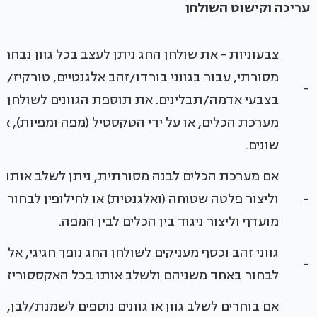
עריכה וקישוט השולחן
צבעוניות - את שולחן החג ניתן לעצב בכל גוון נבחר
מסורתי, עבור בגווני בורדו/זהב אלגנטיים, טורקיז/יר
-
בצבעי אדמה/תבלינים. את תוספת הגוונים לשולחן ניתן
מערכת הכלים, או על ידי הטקסטיל (מפה ומפיות), או 
שונים.
אם מערכת הכלים לבנה מסורתית, ניתן לשלב אותה ע
-
וליצור פלטה שטוחה (ואלגנטית) או לחילופין לבחור ד
מועדף וליצור ניגוד בין הכלים לבין המפה.
גווני זהב וכסף מעניקים לשולחן החג נופך חגיגי, אלגנט
-
לבחור באחד משניהם ולשלב אותו בכל האקססוריז' ה
אם בוחרים לשלב גוון או גוונים נוספים לשמנת/לבן, 