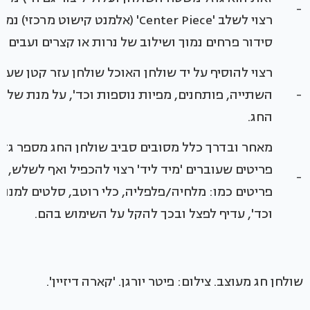
-
רצוי לשלב 'Center Piece' (אלמנט קישוט מ
סידור פרחים נמוך ושילוב של נרות או קצרים ועבים או
רצוי להוסיף על יד שולחן האוכל שולחן עזר קטן שעליו
-
השתייה, פותחנים, מפיות נוספות וכד', על מנת שלא
החג.
מאחר ובדרך כלל מסובים סביב שולחן החג מספר גדו
פריטים שעוברים 'מיד ליד' רצוי להכפיל ואף לשלש, ע
-
פריטים כמו: מלחיה/פלפליה, כלי רוטב, סלטים למנו
וכד', עדיף לפצל ובכך להקל על השימוש בהם.
שולחן חג מעוצב. צילום: פיטר יורגן. 'קארה דיזיין'.