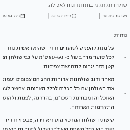
שולחן חג חגיגי בחזותו ונוח לאכילה.
מערכת בית ונוי
6 דקות קריאה
03-04-2013
נוחות
על מנת להעניק לסועדים חוויה שהיא ראשית נוחה ונ
-
לכל סועד מרחב של כ- 50-60 ס"מ על ג
קטן מזה יגרום לתחושת צפיפות.
מאחר ורוב שולחנות ארוחות החג הם צפופים ועמוסים,
את השולחן עם כל הכלים לכלל הארוחה. אפשר לערוך
-
האוכל והן מבחינת הסכו"ם, בהדרגה, לפנות ולהוסיף 
התקדמות הארוחה.
קישוט השולחן המרכזי מוסיף אווירה, צבע וייחודיות 
זאת הוא גוזל משטח השולחן ועלול ליצור גם חיץ מיות