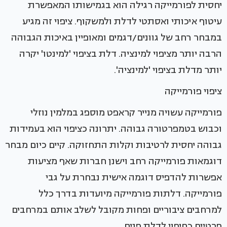
יחסית לפורמייקה רגילה הוא בגמישותו המאפשרת
עיטוף איכותי ואסתטי לדלת ולמשקוף. ציפוי זה מגיע
במבחר רחב של גוונים/דגמים ומאופיין באיכות הגבוהה
הרבה יותר מציפוי למינציה. דלת בציפוי 'למינטו' יקרה
יותר מדלת בציפוי 'למינציה'.
ציפוי פורמייקה
פורמייקה עשויה מנייר קראפט מוספג במלמין נוזלי
וכבוש בטמפרטורה גבוהה. יתרונה כציפוי הוא בעמידות
גבוהה יחסית לרטיבות וקלות התחזוקה. קיים כיום מבחר
דוגמאות פורמייקה רחב וישנן חברות שאף מציעות
אפשרות להדפיס דוגמה אישית נבחרת על גבי
פורמייקה. דלתות פורמייקה מיועדות בדרך כלל
למרחבים ציבוריים ופחות מקובל לשלב אותם במרחבים
פרטיים כחיפוי לדלת פנים.