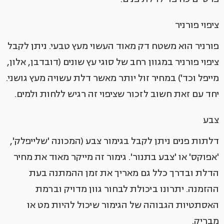
ציפוי פורניר
פורניר הוא משטח דק מאוד העשוי מעץ טבעי. ניתן לקבל
ציפוי פורניר במגוון רחב של סוגי עץ שונים (דובדבן, אלון,
מייפל וכד') במחיר זול יותר מאשר דלת עשויה מעץ גושני.
יחד עם זאת חשוב לזכור שציפוי זה רגיש ללחות ולמים.
צבע
דלתות פנים ניתן לקבל בגימור צבע (המכונה 'שלייפלק',
'אפוקס' או 'צבע בתנור'. גימור זה מייקר מאוד את מחיר
הדלת ובדרך כלל גם מאריך את זמן ההמתנה בעת
ההזמנה. יתרונו ביכולת לבחור גוון מדויק וברמת
האסתטיות הגבוהה של הגימור שיכול להיות מט או
מבריק.