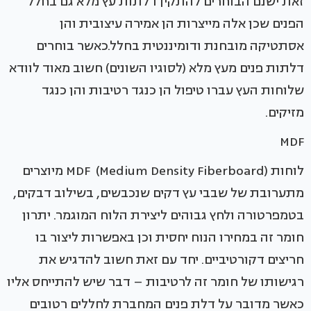
זאת ישנם הבוחרים להתקין דלתות עץ מלא גם בחלל
הפנים שכן אלה מייצרות הן אמירה עיצובית והן
אסתטיקה מובחנת ודומיננטית בחלל.כאשר בוחרים
דלתות פנים מעץ מלא (לסוגיו השונים) חשוב מאוד לוודא
שלוחות העץ עברו טיפול הן כנגד רטיבות והן כנגד
מזיקים.
MDF
לוחות (MDF (Medium Density Fiberboard מיוצרים
מתערובת של שבבי עץ דקים שנכבשים, בשילוב דבקים,
בטמפרטורה ולחץ גבוהים ליצירת הלוח המוגמר. יתרון
חומר זה במחירו הנוח יחסית וכן באפשרות ליצור בו
חריצים דקורטיביים. יחד עם זאת חשוב להדגיש את
רגישותו של חומר זה לרטיבות – דבר שיש להתייחס אליו
כאשר מדובר על דלת פנים המחברת לחללים רטובים