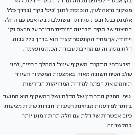
בקו אפס – לעיתים מכונה גם 'דלת כיס' – דלת ללא
משקוף נראה לעין, הנכנסת לתוך 'כיס' בקיר (בדרך כלל
אלמנט גבס) ובעת סגירתה משתלבת בקו אפס עם החלק
החיצוני של הקיר. מבחינה חזותית מדובר על מראה נקי
וייחודי, אך מחיר הקונסטרוקציה הוא בדרך כלל גבוה.
דלת מסוג זה גם מחייבת עבודת הכנה מתאימה.
הידעתם? התקנת 'משקוף עיוור' במהלך הבנייה, לפני
שלב הטיח חשובה מאוד. באמצעות המשקוף העיוור
תוחמים את הפתח למידות המדויקות הנדרשות.
טיפ: החלק התחתון של הדלת ושל המשקוף הוא המועד
ביותר לפורענות מבחינת רטיבות. חברות שונות מציעות
כיום אפשרות של דלת עם חלק תחתון מוגן יותר
בהקשר זה.