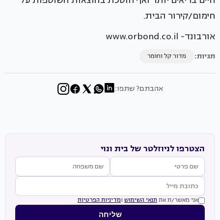
חיים בריאים יותר ואף חוסכת בהוצאות השוטפות על
חימום/קירור הבית.
אורבונד- www.orbond.co.il
תגיות:
מדור קל וחומר
אהבתם? שתפו:
הצטרפו לניוזלטר של בית ונוי
אני מאשר/ת את
תנאי השימוש
ו
מדיניות הפרטיות
שליחה