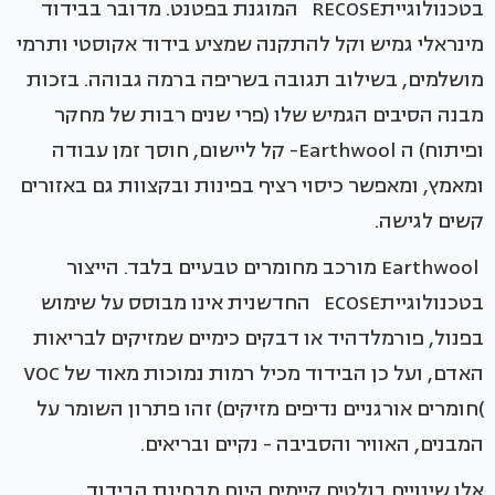
בטכנולוגייתRECOSE המוגנת בפטנט. מדובר בבידוד
מינראלי גמיש וקל להתקנה שמציע בידוד אקוסטי ותרמי
מושלמים, בשילוב תגובה בשריפה ברמה גבוהה. בזכות
מבנה הסיבים הגמיש שלו (פרי שנים רבות של מחקר
ופיתוח) ה Earthwool- קל ליישום, חוסך זמן עבודה
ומאמץ, ומאפשר כיסוי רציף בפינות ובקצוות גם באזורים
קשים לגישה.
Earthwool מורכב מחומרים טבעיים בלבד. הייצור
בטכנולוגייתECOSE החדשנית אינו מבוסס על שימוש
בפנול, פורמלדהיד או דבקים כימיים שמזיקים לבריאות
האדם, ועל כן הבידוד מכיל רמות נמוכות מאוד של VOC
)חומרים אורגניים נדיפים מזיקים) זהו פתרון השומר על
המבנים, האוויר והסביבה - נקיים ובריאים.
אלו שינויים בולטים קיימים היום מבחינת הבידוד