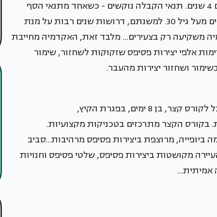
כעקרון, האקדמיה מעניקה תואר אקדמאי ללומדים 4 שנים. תנאי הקבלה נוקשים - כשאחד מתנאי הסף
שלהם הוא מחסום הגיל. הם אינם מקבלים סטודנטים מעל גיל 30. למשנתם, דרושות שנים רבות על מנת
יה משקיעה רק בצעירים... מלבד זאת, האקדמיה מחייבת
מות אלפי יצירות פסיפס שזקוקות לשחזור, שימור
שימור ושחזור יצירות מהעבר.
אותנו, הסטודנטים מחו"ל, האקדמיה מסכימה לקבל לקורס קצר, בן 8 ימים, בפגרת הקיץ,
. בקורס הקצר מתרכזים בטכניקות מקצועיות.
ביופייה, מרוצפת ביצירות פסיפס מרהיבות...סביב
רה מקושטות ביצירות פסיפס, שלטי פסיפס וחנויות
אמיתית...