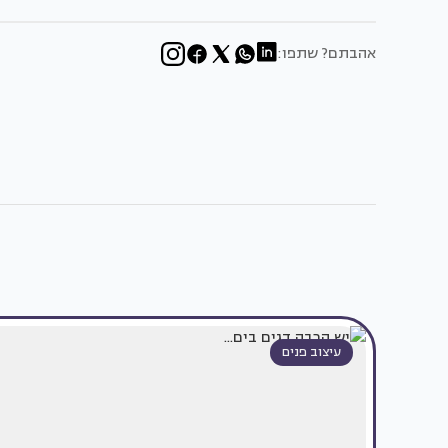
אהבתם? שתפו:
עיצוב פנים