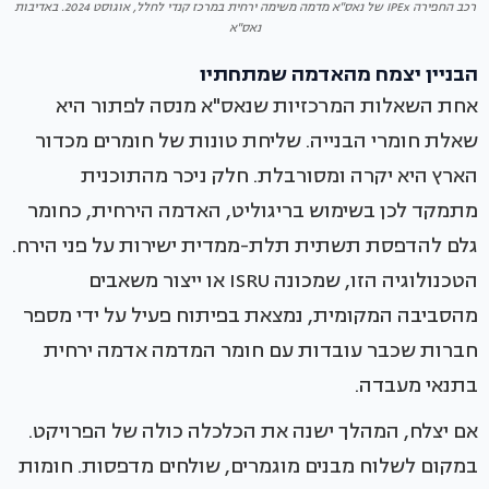
רכב החפירה IPEx של נאס"א מדמה משימה ירחית במרכז קנדי לחלל, אוגוסט 2024. באדיבות
נאס"א
הבניין יצמח מהאדמה שמתחתיו
אחת השאלות המרכזיות שנאס"א מנסה לפתור היא
שאלת חומרי הבנייה. שליחת טונות של חומרים מכדור
הארץ היא יקרה ומסורבלת. חלק ניכר מהתוכנית
מתמקד לכן בשימוש בריגוליט, האדמה הירחית, כחומר
גלם להדפסת תשתית תלת-ממדית ישירות על פני הירח.
הטכנולוגיה הזו, שמכונה ISRU או ייצור משאבים
מהסביבה המקומית, נמצאת בפיתוח פעיל על ידי מספר
חברות שכבר עובדות עם חומר המדמה אדמה ירחית
בתנאי מעבדה.
אם יצלח, המהלך ישנה את הכלכלה כולה של הפרויקט.
במקום לשלוח מבנים מוגמרים, שולחים מדפסות. חומות