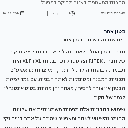
מהכנת המעטפת באזור מבוקר במפעל
מערכת בית ונוי
4 דקות קריאה
10-08-2014
בטון אחר
בית שנבנה בשיטת בטון אחר
חברת בטון החלה לאחרונה לייבא תבניות ליציקת קירות
של חברת RITEK האוסטרלית. תבניות XL ו XLT הינן
תבניות קבועות וקלות להרמה, המיוצרות מראש ע”פ
תכניות המבנה ומסופקות לאתר הבנייה. עם גמר יציקת
הבטון אין צורך להסירן, מאחר והן מהוות בסיס אינטגרלי
לגמר של הקיר.
שימוש בתבניות אלה מפחית משמעותית את עלויות
החומר והשינוע לאתר ומאפשר שמירה על אתר בנייה נקי
מפסולת ואבק, כך שהסכנות הבריאותיות בו מצומצמות