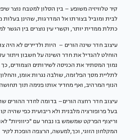
קיר טלוויזיה משופע – בין הסלון למטבח נוצר שיפ
לבית ומוביל בצורתו אל המדרגות, שהינן בעלות
כתלת ממדית יותר, וקשרי עין נוצרים בין הגשר ל
עיצוב חדר שינה הורים – היות ולדיירים לא היה צו
הוחלט להגדיל את חדר השינה על חשבון ויתור על 
נמוך המסתיר את הכניסה לשירותים הצמודים, כך 
לתליית מסך הפלזמה, שולבה נגרות אומן, והחלון
הנוף המרהיב, ואף מחדיר אותו פנימה תוך תחושה 
עיצוב חדר רחצה הורים– בדומה לחדר ההורים שה
בעל פרופורציה מלבנית ולא ריבועית כפי שהיה קו
וריצוף הפרקט שמשמש בו נבחר עם "כיווניות" לאו
המקלחון הזוגי, וכך,למעשה, הרצפה הופכת לקיר ו