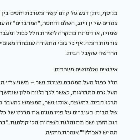
בנוסף, ניתן דגש על קיום קשר ומערכת יחסים בין
צמדים של ין ויינג, השלם והחסר, "המדברים" זה ע
שמולו, או הפתח בתקרה ליצירת חלל כפול ומעבר
צורניות דומה. אף כל גופי התאורה שנבחרו מאופיינ
החדשה שקיבל הבית.
אילוצים ואלמנטים מיוחדים:
חלל כפול מעל המטבח ויצירת גשר – משני צידי ה
מעל גרם המדרגות, כאשר לכך נלווה חלון שנמשך
מרכז הבית. למעשה, אותו גשר, המשמש כמעבר בי
של הבית. העוברים על פניו חווים את מרכזו של כל
רוב הזמן ושם מתנהלות השיחות הכי קולחות. "ברא
מה יש לאכול?"" אומרת חזקיה.