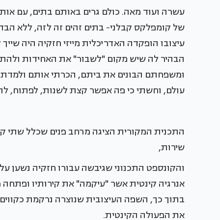
עשרה ועוד מאה. כולם גרים באותם בתים, עם אותן 
של קומפלקס קבלני- בתים זהים זה לזה, ללא הבדלי
עיצובו הופקדה האדריכלית מייזי חזקיה היה שיי
הבהיר לה שיש מקום "לשבור" את האחידות ולהתאי
ומשפחתם הבונים את ביתם, הכרתי אותם ולמדתי 
עולם, וחשתי כי פה אפשר קצת לשנות, לפתוח, ל
התכנית המקורית הציגה מרחב פנים שכלל שתי קו
שירות,
והקונספט התכנוני שגיבשה עבורו חזקיה נשען ע
אנרגיה קינטית אשר "עיקמה" את קירותיו ופתחה פת
בתוך כך, השפה העיצובית שנוצרה נרקמת כקווים
את הפעולה הקינטית.