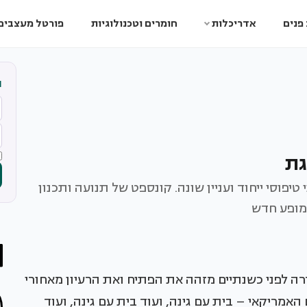
פנים
אדריכלות
חומרים וטכנולוגיות
פורטל מעצבים
ה
גת
יפוסי ייחוד ועניין שונה. קונספט של תנועה ותכנון
 מופע חדש
את הסדרה weeds של רשת HBO ששודרה לפני כשנתיים מזהה את הפתיח ואת הרעיון מאחורי
מריקאי – בית עם גינה, ועוד בית עם גינה, ועוד