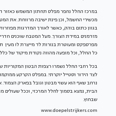
במרכז החלל נחפר מפלס תחתון המשמש כאזור האו
מכשירי החשמל, וכן פינת ישיבה מרווחת. את המט
בגוון כתום בוהק, כאשר לאורך המדרגות מפוזרות
מזדמנים במידת הצורך. מעל המטבח שוכנים חדרי
מפרספקס ומעוטרת בנורות לד מייצרת לו מעין 
כל החלל, וכל מופעה מהווה נקודת מיקוד של כלל
בכל רחבי החלל נשמרו רצפות הבטון המקוריות שפ
לצד הידור וסטייל יוקרתי. במפלס הקרקע ממוקמת 
נרחב שאף הוא עשוי מבטון וגובל בפארק הצמוד. אז
הבית, נמצא בסמוך לחלל המרכזי, וככל שעולים 
שבחוץ.
www.doepelstrijkers.com