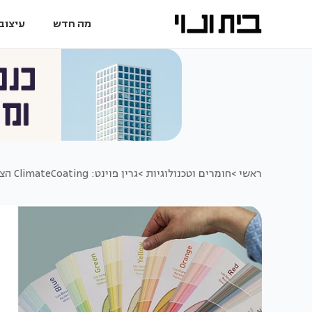
מה חדש
עיצוב 
ראשי >
חומרים וטכנולוגיות >
גרין פוינט: ClimateCoating הציפוי הדק עם יעילות אנרגטית "עבה" במיוחד