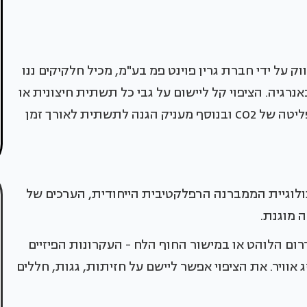
צרת גרמניה, המשווק על ידי חברת גרין פוינט פמ בע"מ, מכיל חלקיקים ננו
רגיה. הציפוי קל ליישום על גבי כל תשתית חיצונית או
פנימית כולל גגות, סככות וקירות. הציפוי מפחית פליטה של CO2 ובנוסף מעניק הגנה לתשתית לאורך זמן
ולוגיית הממברנה הרפלקטיבית הייחודית, הערכים של
 מוגנת.
רום הלוהט או במישור החוף הלח - העקרונות הפיזיים
אוויר. את הציפוי אפשר ליישם על חזיתות, גגות, חללים