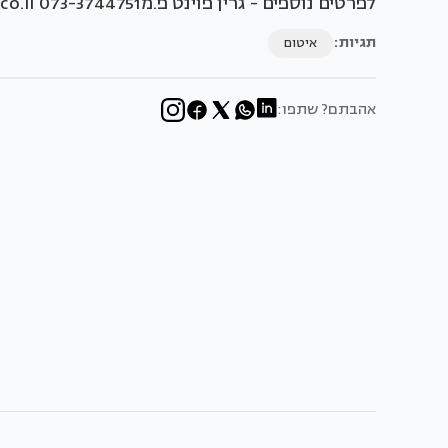
לפרטים נוספים - גרין פוינט פ.מ073-3744751 Info@climatecoating.co.il www.climatecoating.co.il
תגיות:
איטום
אהבתם? שתפו: