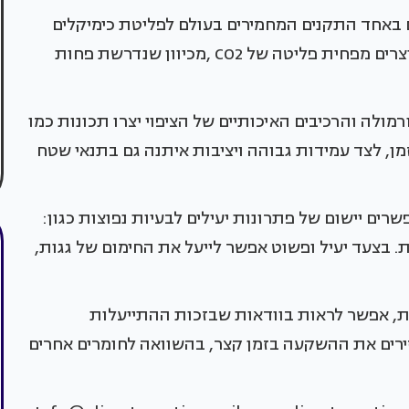
 באחד התקנים המחמירים בעולם לפליטת כימיקלים
ונושאים את תעודת "גרין גארד" זהב. השימוש במוצרים מפחית פליטה של CO2 ,מכיוון שנדרשת פחות
מולה והרכיבים האיכותיים של הציפוי יצרו תכונות כמו
ן, לצד עמידות גבוהה ויציבות איתנה גם בתנאי שטח
שרים יישום של פתרונות יעילים לבעיות נפוצות כגון:
. בצעד יעיל ופשוט אפשר לייעל את החימום של גגות,
ת, אפשר לראות בוודאות שבזכות ההתייעלות
ת – המוצרים של ®ClimateCoating מחזירים את ההשקעה בזמן קצר, בהשוואה לחומרים אחרים