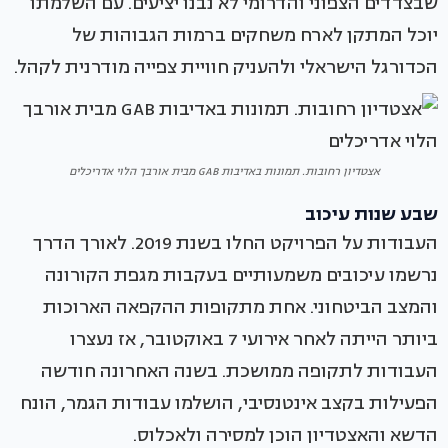
שבצדדים הצפוני והדרומי לא נבנו יציעים. עם השלמתו
יוכל המתקן לארח משחקים ברמות הגבוהות של
הכדורגל הישראלי ולהעניק חוויית צפייה מודרנית לקהל.
אצטדיון רחובות. תמונות באדיבות GAB מבית אורבך הלוי אדריכלים
שבע שנות עיכוב
העבודות על הפרויקט החלו בשנת 2019. לאורך הדרך
נרשמו עיכובים משמעותיים בעקבות מגפת הקורונה
והמצב הביטחוני. אחת מתקופות ההקפאה הארוכות
ביותר הייתה לאחר אירועי 7 באוקטובר, אז נעצרו
העבודות לתקופה ממושכת. בשנה האחרונה חודשה
הפעילות בקצב אינטנסיבי, הושלמו עבודות הגמר, הונח
הדשא והאצטדיון הוכן למסירה ולאכלוס.