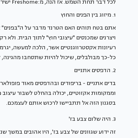
לכל דבר תחת השמש. אז הנה, מ:Freshome ישירות לצלחת שלכם - הטרנדים של שנת 2014.
1. מיזוג בין הפנים והחוץ
אתם בטח תוהים האם הטרנד מדבר על ה"בפנים" או 
ויצרנים שמכנסים "עיצובי חוץ" לתוך הבית. ולא ר
כל-כך מבולבלים, שיכול להיות שתסחבו מהגינה, 
2. הדפסים אתניים
בדים אתניים - בריפודים ובהדפסים מאוד פופולאר
וממקומות אקזוטיים, יכולה בהחלט לשבור עיצוב פנ
בסגנון הזה אל תתביישו לרכוש אותם לעצמכם.
3. היה שלום צבע בז'
זה ידוע שגוונים של צבע בז', היו אהובים במשך שנ