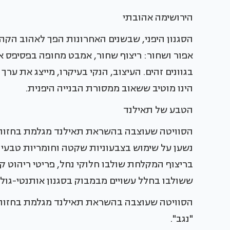
הירושימה אהובתי
הסגנון היפני, שבשנים האחרונות הפך לאהוב הקהל,
אפור ושחור: ריצוף שחור, אמבט מחופה בפסיפס אדו
בגוונים זהים. העיצוב, הנקי בעיקרו, מייצג את ער
הינו מוטיב ששאוב ממסורת הבנייה היפנית.
הטבע של תאילנד
הסוויטה שעוצבה בהשראת תאילנד מגלמת בחזותה
נשען על שימוש בצבעוניות שקטה וחומריות טבעי
בריצוף המקלחת שולבו חלוקי נחל, פריטי ריהוט קבו
ששולבו בחלל עשויים מבמבוק בסגנון אותנטי-גולמי.
הסוויטה שעוצבה בהשראת תאילנד מגלמת בחזותה
"נגב".