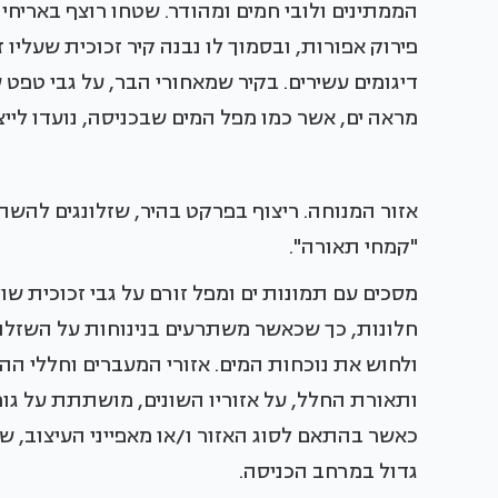
הממתינים ולובי חמים ומהודר. שטחו רוצף באריחי פ
פירוק אפורות, ובסמוך לו נבנה קיר זכוכית שעליו
דיגומים עשירים. בקיר שמאחורי הבר, על גבי טפט
מראה ים, אשר כמו מפל המים שבכניסה, נועדו ליי
אזור המנוחה. ריצוף בפרקט בהיר, שזלונגים להשת
"קמחי תאורה".
מסכים עם תמונות ים ומפל זורם על גבי זכוכית שול
חלונות, כך שכאשר משתרעים בנינוחות על השזלונ
ולחוש את נוכחות המים. אזורי המעברים וחללי הה
ותאורת החלל, על אזוריו השונים, מושתתת על גו
כאשר בהתאם לסוג האזור ו/או מאפייני העיצוב, שו
גדול במרחב הכניסה.