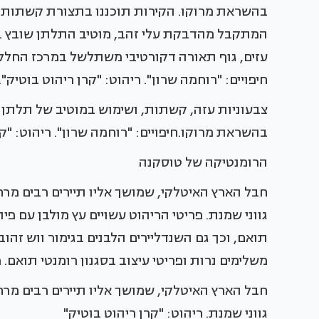
בהשראת מרוקו. הקירות תוכננו בתצורת קשתות תל
המתקבל מהדבקת עלי זהב, מוטיב התלתן שובץ בפ
עזים, גוף תאורה דקורטיבי משתלשל במרכז החלל ו
חיפויים: "רוחמה שרון". ריהוט: "קרן ריהוט בוטיק".
צבעוניות עזה, קשתות, ושימוש במוטיב של תלתן 
בהשראת מרוקו.חיפויים: "רוחמה שרון". ריהוט: "קר
הרומנטיקה של טוסקנה
חבל הארץ האיטלקי, שמושך אליו תיירים רבים מר
גווני שמנת. פריטי הריהוט עשויים עץ מולבן עם פי
תואם, וכך גם השנדליירים הלבנים בגימור ווש זהו
משלימים נרות ופריטי עיצוב בסגנון רומנטי תואם. ר
חבל הארץ האיטלקי, שמושך אליו תיירים רבים מר
גווני שמנת. ריהוט: "קרן ריהוט בוטיק"