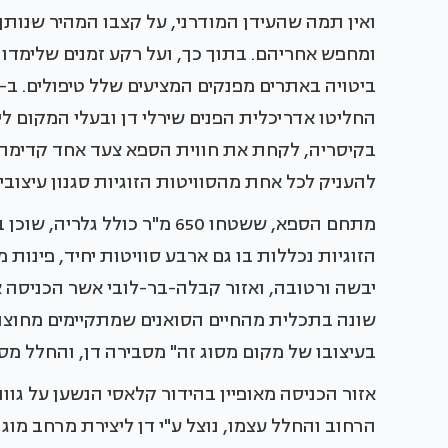
ואין תמה שהעידן המודרני, על קצבו המהיר שנותן
ומחפש אחריהם. בתוך כך, ועל רקע זמנים שלימדו
החליטו אדריכלית הפנים שירלי דן ובעלי המקום לי
בקיסריה, לקחת את חווית הספא צעד אחד קדימה, ו
להעניק לכל אחת מהסוויטות הזוגיות סגנון עיצ
מתחם הספא, ששטחו 650 מ"ר כול
הזוגיות נכללות בו גם ארבע סוויטות יחיד, פינות
יבשה ורטובה, ואזור קבלה-בר-לובי אשר הכניסה א
שונה בתכלית מהחיים הסואנים שמתקיימים מחוצה
בעיצובו של מקום מסוג זה" מסבירה דן, והחלל מס
אזור הכניסה מאופיין בהידור קלאסי הנשען על גוו
הרחוב והחלל עצמו, נוצל ע"י דן ליצירת מרחב מו