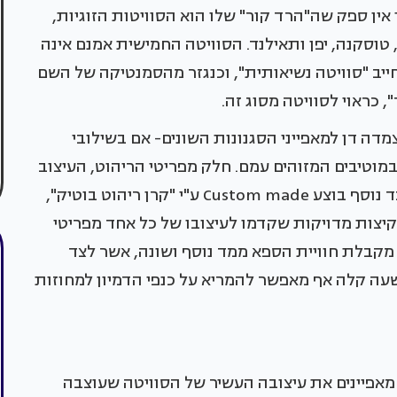
אין ספק שה"הרד קור" שלו הוא הסוויטות הזוגיות,
 טוסקנה, יפן ותאילנד. הסוויטה החמישית אמנם אינה
ייב "סוויטה נשיאותית", וכנגזר מהסמנטיקה של השם
 כראוי לסוויטה מסוג זה.
ה דן למאפייני הסגנונות השונים- אם בשילובי
במוטיבים המזוהים עמם. חלק מפריטי הריהוט, העיצוב
והאבזור הובאו ייעודית מארצות המקור, וחלק נכבד נוסף בוצע Custom made ע"י "קרן ריהוט בוטיק",
קיצות מדויקות שקדמו לעיצובו של כל אחד מפריטי
מקבלת חוויית הספא ממד נוסף ושונה, אשר לצד
שעה קלה אף מאפשר להמריא על כנפי הדמיון למחוזות
מאפיינים את עיצובה העשיר של הסוויטה שעוצבה