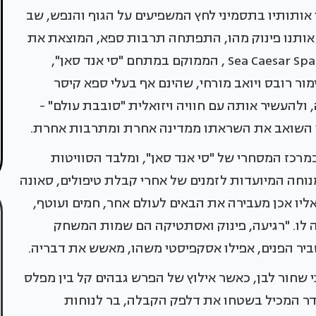
 אותותיו בתסמיני לחץ המשפיעים על הגוף והנפש, שב
 אותנו פינוק מהו, התפתחה תרבות ספא, המוצאת את
ביטויה באתרים מפנקים המציעים שלל טיפולים. ב-Sea Caesar Spa , הממוקם במתחם "סי אנד סאן",
מור רובס ויואב מורחי, שהינם אף בעלי ספא קיסר
להעשיר אותה עם חוויה ויזואלית "סובבת עולם" -
ובי השואב את השראתו ממדינה אחרת ומתרבות אחרת.
ל גלריה, שוכן במרכז המסחרי של "סי אנד סאן", ומלבד הסוויטות
 מנוחה המיועדות לזמנים של אחרי קבלת טיפולים, סאונה
ליו אכן מעבירה את הבאים לעולם אחר, חמים ועוטף,
 לו. "רגיעה, פינוק ואסתטיקה הם שמות המשחק
ביר הפנים, אפילו אסקפיסטי משהו, מאשש את דבריה.
ני שחור לבן, כאשר אילוץ של הפרש גבהים קל בין מפלס
גדר המכיל בשטחו את דלפק הקבלה, בר לנוחות