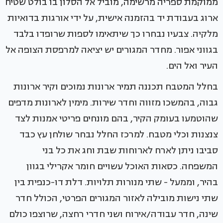
ממוקמת ספריה מרשימה, מוביל אל הסלון בו בולט שטיח
ארוג בעבודת יד בהזמנה אישית, על ידי אורגות בדואיות
מלקיה. צבעיו נבחרו כך שיתאימו לספות שרופדו בלבד
בגווני אפור. מחדר המגורים יש יציאה למרפסת הצופה אל
העיר ואל הים.
בחלל המטבח תכננה תמיר ארונות נמוכים וקיר ארונות
גבוה, בהמשכו מזווה וחדר שירות. מימין לארונות מדפים
שהוטמעו בעומק הקיר, בהם מונחים פריטי אמנות לצד
צנצנות וכלי מטבח. למרכז החלל נבחר שולחן עץ כבד
סביבו ניתן לארח לארוחות שבת וחג את כל בני
המשפחה. כסאות האוכל עשויים חומר אקרילי בגוון
בהיר, וממעל - שתי מנורות תלויות. דלת דו-כנפית בין
שתי נישות מובילה לאזור המגורים הפרטי, הכולל חדר
שינה, חדר עבודה/אירוח ושני חדרי רחצה, שרוצפו כולם