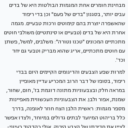
מבחינת חומרים אחת המגמות הבולטות היא של בדים
עבים יותר, בסגנון "בדים של פעם" וכן בדי ריפוד
שהאשפרה יוצרת בהם קימוטים ורכות טבעיים. מגמה
אחרת היא של בדים (טבעיים או סינתטיים) משולבי חוטים
מתכתיים המכונים "טכנו נטורה": משלבים, למשל, פשתן
עם חוטים מתכתיים, אריג שהוא מבריק וטבעי גם יחד
וכד'.
למרות שפע הצבעים והדיגומים הקיימים היום בבדי
ריפוד, בסופו של דבר הרוב המכריע עדיין מאופיין
במראה חלק ובצבעוניות מתונה דוגמת בז', חום, שחור,
שמנת, אפור ולבן. את הצבעוניות העכשווית מאפיינות
מספר מגמות: ראשית הלבן הצח חוזר לאופנה, בדרך
כלל בריהוט המיועד לבתים גדולים במיוחד, ולצדו אפשר
לציין את חדירתו של הצבע הירוק, אולי כהדהוד רעיוני-