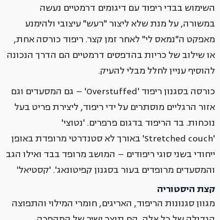
השימוש בבדי ריפוד עם דיגומים דרמטיים נעשה
במשורה, על מנת שלא ליצור "רעש" עיצובי ולהימנע
מאפקט ה"נמאס לי" לאחר זמן קצר. ריפוד כורסה אחת,
או שילוב של כריות בהדפסים דרמטיים הם הדרך הנכונה
להוסיף עניין לחלל מבלי להעיק.
כורסה בסגנון ריפוד 'Overstuffed' – גם המסעדים וגם
אזור הרגליים מוסתרים על ידי ריפוד, ליצירת פריט בעל
נוכחות. בד הריפוד בדגום פרפרים. 'נטוצי'
'Stretched couch' באורך לא סטנדרטי מרופדת באופן
ייחודי בשני סוגי ריפודים – המושב מרופד בבד ואילו הגב
והמסעדים מרופדים בעור בסגנון קפיטונאג'. 'קסטיאל'
קצת היסטוריה
מגוון סגנונות הריפוד, האריגים, חומרי המילוי והתפוצה
הגדולה של כל אלה, הם תוצר ישיר של המהפכה