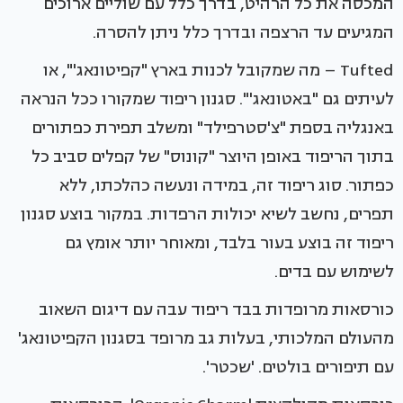
המכסה את כל הרהיט, בדרך כלל עם שוליים ארוכים
המגיעים עד הרצפה ובדרך כלל ניתן להסרה.
Tufted – מה שמקובל לכנות בארץ "קפיטונאג'", או
לעיתים גם "באטונאג'". סגנון ריפוד שמקורו ככל הנראה
באנגליה בספת "צ'סטרפילד" ומשלב תפירת כפתורים
בתוך הריפוד באופן היוצר "קונוס" של קפלים סביב כל
כפתור. סוג ריפוד זה, במידה ונעשה כהלכתו, ללא
תפרים, נחשב לשיא יכולות הרפדות. במקור בוצע סגנון
ריפוד זה בוצע בעור בלבד, ומאוחר יותר אומץ גם
לשימוש עם בדים.
כורסאות מרופדות בבד ריפוד עבה עם דיגום השאוב
מהעולם המלכותי, בעלות גב מרופד בסגנון הקפיטונאג'
עם תיפורים בולטים. 'שכטר'.