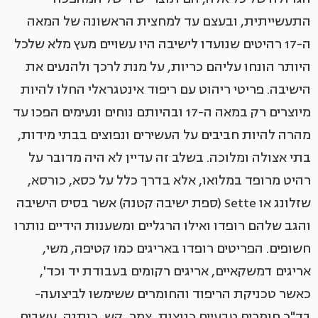
התעשייתית, ובעצם עד למחצית הראשונה של המאה
ה-17 רהיטים שנועדו לישיבה היו עשויים מעץ מלא שלכל
היותר הונחו עליהם כריות, על מנת לרכך ולהנעים את
הישיבה. פריטי ריהוט עם ריפוד אינטגראלי החלו להיות
מיוצרים רק במאה ה-17 ובהיותם נוחים ונעימים הפכו עד
מהרה להיות חביבים על העשירים ונפוצים בבתי מידות,
בתי אצולה ומלוכה. בשלב זה עדיין לא היה מדובר על
רהיט מרופד במלואו, אלא בדרך כלל על כסא, כורסא,
שזלונג או Sette (ספת ישיבה קטנה) אשר בסיס הישיבה
והגב שלהם רופדו ואילו הרגליים ומשענות הידיים נותרו
חשופים. הפריטים רופדו באריגים כמו קטיפה, משי,
אריגים דמשקאיים, אריגים רקומים בעבודת יד וכד',
כאשר טכניקת הריפוד והחומרים ששימשו לביצועה-
בד"כ חומרים טבעיים כנוצות, צמר, קש, כותנה, עשבים