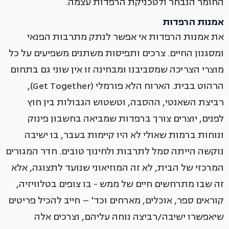
החומר הנבחר ולטכניקת הרפדות עצמה.
אמנות הרפדות
את אמנות הרפדות אי אפשר לנתק מתרבות הפנאי
ומסגנון החיים. צרכים ותפיסות משתנים משפיעים על כל
מוצרי הצריכה שמסביבנו ומבחינה זו אין שוני גם בתחום
הרהוט בבית. הארוח הלא פורמלי (Get Together),
רביצת השאנטי, ההסבה, וטשטוש הגבולות בין חוץ
לפנים, יוצרים צורך ברפדות שמביאה בחשבון פינוק
ונוחות ברמות שאולי לא היו קיימות בעבר, בו ישיבה
נוקשה הייתה סמל לתרבות ולחינוך טובים. חדר המגורים
המרכזי של הבית, לא זה המוזיאוני שנועד לתצוגה, אלא
זה שבו מתרחשים חיים של ממש - בו צופים בטלוויזיה,
קוראים ספר, אוכלים, מארחים וכד' – חייב להכיל פריטים
שיאפשרו ישיבה/רביצה נוחה עליהם, וצרכים אלה