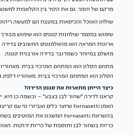
מרקם של חומר. גם את הקיר בין הקלאפות למשטח ח
שולחן האוכל והכיסאות במטבח הם למעשה ריהוט ח
שימוש במספר שולחנות קטנים הוא שימוש מבורך ו
ארונות המראה הוא מהאלמנטים החשובים בדירה – 
מושלם במיוחד כשמדובר בדירה אורבנית קטנה.
מתחם הסלון הוא המתחם המרכזי בבית. מאחוריו ד
הסלון הוא המתחם המרכזי בבית. מאחוריו דלפק הא
כיצד הייתן מתארות את סגנון הדירה?
קראנו לדירה "שחור לבן בצבע" – וכשמה כן היא. י
האמן Fornasetti שיוצר כלים ואביזרי נוי
בהשראת Fornasetti המשכנו את המוט
כריות בשחור לבן ותוספת של כריות ירוקות. האוו