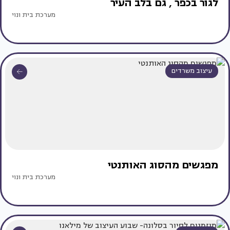
לגור‭ ‬בכפר‭, ‬ גם‭ ‬בלב‭ ‬העיר
מערכת בית ונוי
עיצוב משרדים
מפגשים מהסוג האותנטי
מערכת בית ונוי