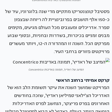
תמונות מהפסטיבל באדיבות Concentrico
פסטיבל קונצנטריקו מתקיים מדי שנה בלוגרוניו, עיר של
כ-150 אלף תושבים בפרובינציית לה ריוחה שבצפון
ספרד. אדריכלים ומעצבים מכל העולם מגיעים, מקימים
מבנים זמניים בכיכרות, בשדרות ובחניות, ובסוף שבוע
מפרקים הכל. השנה זו המהדורה ה-12, ויותר מעשרים
פרויקטים פזורים ברחבי העיר.
המיצג של ראדיץ', תמונה באדיבות Concentrico
קרקס אמיתי ברחוב הראשי
הפרויקט שמושך השנה את עיקר תשומת הלב הוא של
האדריכל הצ'ילאני סמיליאן ראדיץ', שזכה בחודשים
האחרונים בפרס פריצקר, הנחשב לפרס האדריכלות
הנחשק ביותר בעולם. ראדיץ' לא הביא לפסטיבל פביליון