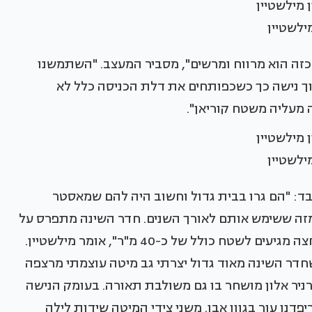
מילשטיין
כזה הוא מרווח ומרשים", מסביר המעצב. "השתמשנו
ך נישה כך כשכפותחים את דלת הכניסה כלל לא
ה מעליה משטח קוריאן".
מילשטיין
ד: "הם גרו בבית גדול וחשוב היה להם שמאסטר
 מזה ששימש אותם לאורך השנים. חדר השינה מתפרס על
כ-25 מ"ר וכשמוסיפים את חדר הארונות וחדר הרחצה מגיעים לשטח כולל של כ-40 מ"ר", אומר מילשטיין.
שחדר השינה מאוד גדול יצרתי גב מיטה עוצמתי מרצפה
עשוי מסגרת פורניר אלון מושחר בו גם משולבת תאורה. בעומק הנישה
דנו עור בגוון אבן. משני צידי המיטה שידות לילה