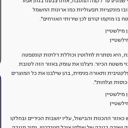
מגיע עד לקצה המטבח, אותו צבענו בגוון אפור
חובו פונקציות תפעוליות כמו ארונות החשמל
 בו מוקמו קודם לכן שירותי האורחים".
מילשטיין
, היא נסתרת לחלוטין וכוללת דלתות קונספטה
י משטח הכיור. ניצלנו את עומק באזור הזה לטובת
טיבית ותאורה פנימית, בהן שילבנו את כל המוצרים
וסות וצלחות".
מילשטיין
כאזור ההכנות והבישול, עליו יושבות הכיריים ובחלקו
 ישיבה בגובה של שולחן אוכל סטנדרטי, נמוך מגובה