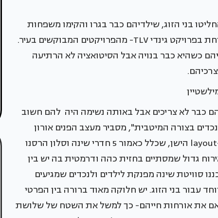
ליטו בני הזוג, שילדיהם כבר בגרו והקימו משפחות
משלהם, לעבור לדירת מיני-פנטהאוז מוארת ומרווחת בפרויקט גינדי TLV- מהפרויקטים המבוקשים בעיר.
רים, הם קיבלו לידיהם כשהיא כבר בנויה אבל הסיטואציה לא הרתיעה
רכיהם.
מילשטיין
 הם כבר לא צריכים אבל באותה נשימה היה להם חשוב
כדים בצורה המיטבית", מסביר מעצב הפנים אורון
מילשטיין שאחראי על תכנון ועיצוב הדירה. "את ה-layout הישן, שכלל כאמור 5 חדרי שינה וסלון הרסנו
רוח גדול שמסתיים בחזית כהה ודרמטית בה יש בין
ו סוויטת שינה מפנקת לילדים ולנכדים שמגיעים
ד עבור בני הזוג. יש חלוקה מאוד ברורה בין הפרטי
שתואם את אורחות חייהם- כך למשל את השטח של שלושת