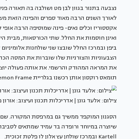
נצבעה בתנור בגוון לבן מט ושולבה בה תאורה פ
לאורך השנים הרבה מאוד ספרים והפינה הזאת מ
אקססוריז וכלים נאים- פינה שמוסיפה הרבה אופי ל
ואינן חוסמות את החלל. שתי הכורסאות, מבית הי
ביפן ובמרכז החלל שובצו שני שולחנות אלומיניום ע
הצבעוניות והצורניות שלו שוברות את המסה הכהה 
את המראה המהודק והרשמי. את אותה פעולה יוצר
תומאס רוקסון אותן רכשנו בגלריית Lemon Frame התל-אביבית".
צילום: אלעד גונן | אדריכלות תכנון ועיצוב: אורון 
הסגנון המוקפד ממשיך גם במרפסת המקורה. שם, 
שיוצרה במיוחד ורופדה בד עמיד שמתאים לסביבת 
Kartell ובמרכז שולחן עץ אלון לו פלטת זכוכית.