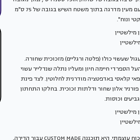
האי. יצרתי עבורם רהיט שנראה כמו בר במסעדה, עם מעין מדרגה בתוך משטח השיש בגובה של 75 ס"מ
י ונוח".
מילשטיין
 שעשוי כולו (פלטה ורגליים) מזכוכית שחורה.
ל הספרדי חיימה חיון ומעליו נתלה שנדלייר עשוי
אי קלאסי באדפטציה מודרנית לחלוטין. לצד פינת
פורניר אלון שחור ודלתות זכוכית. בחלקו התחתון
ביעים וכוסות.
מילשטיין
הספרייה בסלון בהירה אבל בפועל היא מהווה קיר כוח עוצמתי. היא תוכננה CUSTOM MADE עבור הדירה,