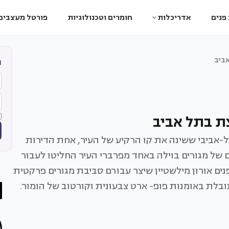
פנים
אדריכלות
חומרים וטכנולוגיות
פורטל מעצבים
אביב
ה
צת בתל אביב
ר מזמן לאייקון תל-אביבי ששינה את קו הרקיע של העיר, אחת הדירות
 לחייהם, שאחרי שנים של מגורים בוילה באחד מפרברי העיר החליטו לעבור
נים אורון מילשטיין שיצר עבורם סביבת מגורים פרקטית
לת באומנות פופ- ארט צבעונית וקורטוב של הומור.