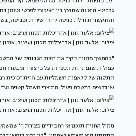
"עם פתיחת דלת הכניסה נגלה משמאל קיר המשכי ש
גרפיט- הוא זה שחוצץ בין הציבורי לפרטי וטומן ב
והתקשורת ודלת כניסה לחדר שירות וכביסה, בשטח
צילום: אלעד גונן | אדריכלות תכנון ועיצוב: אורון 
"בהמשך מהווה הקיר את חזית הגבוהים של המטבח
כפולות שנפתחות ונסגרות על פי צורך ומבעדן חבו
התקנה של קלאפות חשמליות עם חזית זכוכית רפלק
שנדרשים במטבח פעיל, ממוצרי חשמל קטנים ועד כ
צילום: אלעד גונן | אדריכלות תכנון ועיצוב: אורון 
ממול החזית תוכנן אי רחב ידיים בצורת ח' שמשמש 
התחתון הוא משמש לאחסון: "בני הזוג ביקשו דלפק