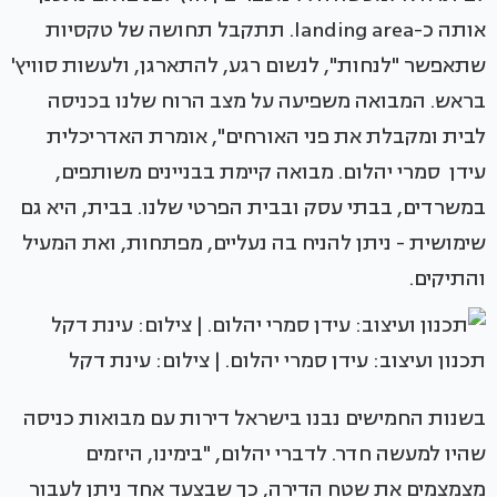
אותה כ-landing area. תתקבל תחושה של טקסיות
שתאפשר "לנחות", לנשום רגע, להתארגן, ולעשות סוויץ'
בראש. המבואה משפיעה על מצב הרוח שלנו בכניסה
לבית ומקבלת את פני האורחים", אומרת האדריכלית
עידן סמרי יהלום. מבואה קיימת בבניינים משותפים,
במשרדים, בבתי עסק ובבית הפרטי שלנו. בבית, היא גם
שימושית - ניתן להניח בה נעליים, מפתחות, ואת המעיל
והתיקים.
‏‏תכנון ועיצוב: עידן סמרי יהלום. | צילום: עינת דקל
בשנות החמישים נבנו בישראל דירות עם מבואות כניסה
שהיו למעשה חדר. לדברי יהלום, "בימינו, היזמים
מצמצמים את שטח הדירה, כך שבצעד אחד ניתן לעבור