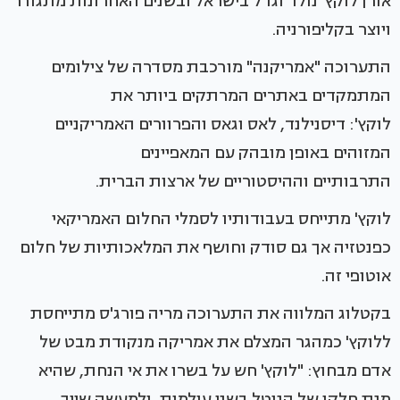
אורן לוקץ' נולד וגדל בישראל ובשנים האחרונות מתגורר
ויוצר בקליפורניה.
התערוכה "אמריקנה" מורכבת מסדרה של צילומים
המתמקדים באתרים המרתקים ביותר את
לוקץ': דיסנילנד, לאס וגאס והפרוורים האמריקניים
המזוהים באופן מובהק עם המאפיינים
התרבותיים וההיסטוריים של ארצות הברית.
לוקץ' מתייחס בעבודותיו לסמלי החלום האמריקאי
כפנטזיה אך גם סודק וחושף את המלאכותיות של חלום
אוטופי זה.
בקטלוג המלווה את התערוכה מריה פורג'ס מתייחסת
ללוקץ' כמהגר המצלם את אמריקה מנקודת מבט של
אדם מבחוץ: "לוקץ' חש על בשרו את אי הנחת, שהיא
מנת חלקו של הנוטל בשני עולמות, ולמעשה שייך