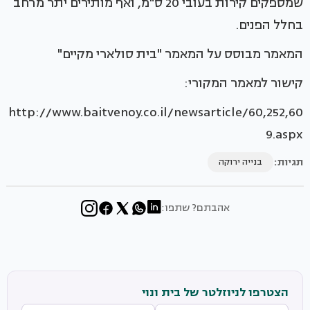
שמספקים קירות בעובי 20 ס"מ, ואף מותירים יתר מרחב
בחלל הפנים.
המאמר מבוסס על המאמר "בית סולארי מקיים"
קישור למאמר המקורי:
http://www.baitvenoy.co.il/newsarticle/60,252,60
9.aspx
תגיות:
בנייה ירוקה
אהבתם? שתפו:
הצטרפו לניוזלטר של בית ונוי