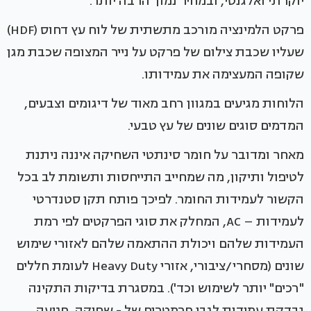
יוקרתי ואלגנטי, ובמחיר נמוך הרבה יותר.
פרקט הלמינציה מורכב מתשתית של לוח עץ דחוס (HDF)
שעליו שכבת צילום של פרקט על נייר המצופה שכבת מגן
שקופה המעצימה את עמידותו.
הלוחות מגיעים במגוון רחב מאוד של דיגומים וצבעים,
המדמים סוגים שונים של עץ טבעי.
מאחר ומדובר על חומר סינתטי השחיקה איננה ניתנת
לטיפול ותיקון, מה שמחייב התייחסות ותשומת לב בכל
הקשור לעמידות החומר. לפיכך פותח תקן סטנדרטי
לעמידות – AC, המחלק את סוגי הפרקטים לפי רמת
העמידות שלהם ויכולת ההתאמה שלהם לאזורי שימוש
שונים (מסחרי/ציבורי, אזורי Heavy Duty לעומת חללים
"רכים" יותר לשימוש וכד'). במסגרת בדיקות התקינה
נבדקת עמידות לגבי פרמטרים של - שחיקה, פגיעה,