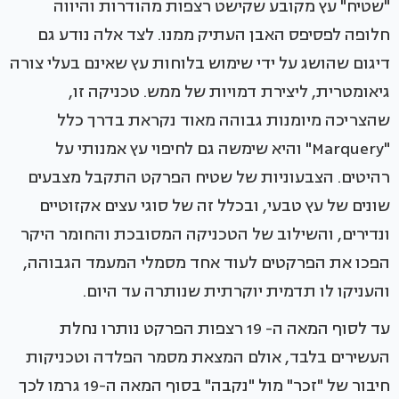
"שטיח" עץ מקובע שקישט רצפות מהודרות והיווה
חלופה לפסיפס האבן העתיק ממנו. לצד אלה נודע גם
דיגום שהושג על ידי שימוש בלוחות עץ שאינם בעלי צורה
גיאומטרית, ליצירת דמויות של ממש. טכניקה זו,
שהצריכה מיומנות גבוהה מאוד נקראת בדרך כלל
"Marquery" והיא שימשה גם לחיפוי עץ אמנותי על
רהיטים. הצבעוניות של שטיח הפרקט התקבל מצבעים
שונים של עץ טבעי, ובכלל זה של סוגי עצים אקזוטיים
ונדירים, והשילוב של הטכניקה המסובכת והחומר היקר
הפכו את הפרקטים לעוד אחד מסמלי המעמד הגבוהה,
והעניקו לו תדמית יוקרתית שנותרה עד היום.
עד לסוף המאה ה- 19 רצפות הפרקט נותרו נחלת
העשירים בלבד, אולם המצאת מסמר הפלדה וטכניקות
חיבור של "זכר" מול "נקבה" בסוף המאה ה-19 גרמו לכך