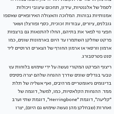
לסמל של אלגנטיות, עידון, תחכום עיצובי ויכולות
אמנותיות גבוהות. המלוכה והאצולה האירופאיים שאספו
גובלנים, ציורים, עבודות זכוכית, כסף ופורצלן ושאר
חפצי נוי לפאר את בתיהם, החלו להתנאות גם ברצפות
פרקט שחלקן השתמרו עד היום בארמונות שונים, כמו
ארמון וורסאי או ארמון החורף של הצארים הרוסיים ליד
סנט פטרסבורג.
ריצוף הפרקט המקורי נעשה על ידי שימוש בלוחות עץ
טבעי בגדלים שונים שדרך ההנחה שלהם יצרה פסיפס
בדיגומים גיאומטריים מרהיבים, ואף אשליה של תלת
ממד. ההנחות הקלאסיות, כמו, למשל, דוגמה של
"קליעה", דוגמת "Herringbone", דוגמת שתי וערב
ואחרות (שבחלקן מהן נעשה שימוש גם היום), יצרו