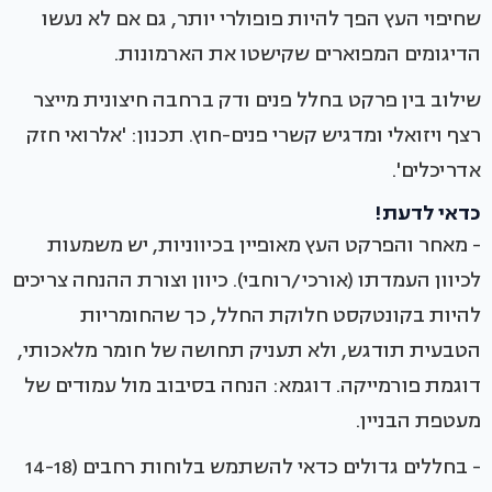
שחיפוי העץ הפך להיות פופולרי יותר, גם אם לא נעשו
הדיגומים המפוארים שקישטו את הארמונות.
שילוב בין פרקט בחלל פנים ודק ברחבה חיצונית מייצר
רצף ויזואלי ומדגיש קשרי פנים-חוץ. תכנון: 'אלרואי חזק
אדריכלים'.
כדאי לדעת!
- מאחר והפרקט העץ מאופיין בכיווניות, יש משמעות
לכיוון העמדתו (אורכי/רוחבי). כיוון וצורת ההנחה צריכים
להיות בקונטקסט חלוקת החלל, כך שהחומריות
הטבעית תודגש, ולא תעניק תחושה של חומר מלאכותי,
דוגמת פורמייקה. דוגמא: הנחה בסיבוב מול עמודים של
מעטפת הבניין.
- בחללים גדולים כדאי להשתמש בלוחות רחבים (14-18