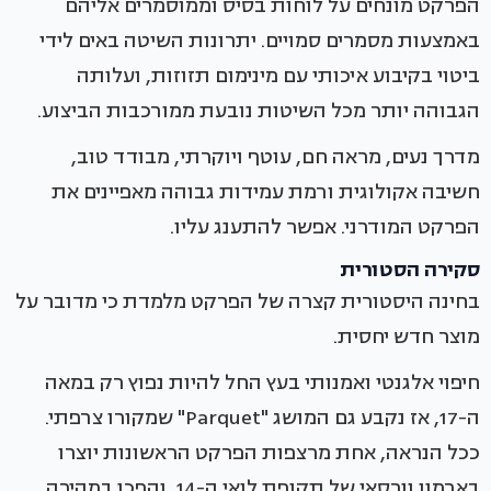
הפרקט מונחים על לוחות בסיס וממוסמרים אליהם
באמצעות מסמרים סמויים. יתרונות השיטה באים לידי
ביטוי בקיבוע איכותי עם מינימום תזוזות, ועלותה
הגבוהה יותר מכל השיטות נובעת ממורכבות הביצוע.
מדרך נעים, מראה חם, עוטף ויוקרתי, מבודד טוב,
חשיבה אקולוגית ורמת עמידות גבוהה מאפיינים את
הפרקט המודרני. אפשר להתענג עליו.
סקירה הסטורית
בחינה היסטורית קצרה של הפרקט מלמדת כי מדובר על
מוצר חדש יחסית.
חיפוי אלגנטי ואמנותי בעץ החל להיות נפוץ רק במאה
ה-17, אז נקבע גם המושג "Parquet" שמקורו צרפתי.
ככל הנראה, אחת מרצפות הפרקט הראשונות יוצרו
בארמון וורסאי של תקופת לואי ה-14, והפכו במהירה