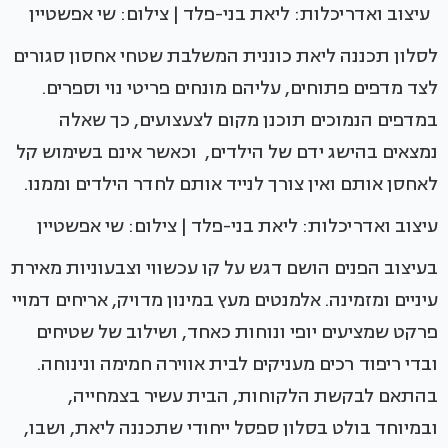
עיצוב ואדריכלות: ליאת בני-פלד | צילום: שי אפשטיין
לסלון תכננה ליאת כוננית המשלבת שטחי אחסון סגורים
לצד מדפים פתוחים, עליהם מונחים פריטי נוי וספרים.
במדפים הנמוכים תוכנן מקום לצעצועים, כך שאלה
נמצאים בהישג ידם של הילדים, וכאשר אינם בשימוש קל
לאחסן אותם ואין צורך לנייד אותם לחדר הילדים וממנו.
עיצוב ואדריכלות: ליאת בני-פלד | צילום: שי אפשטיין
בעיצוב הפנים הושם דגש על קו עכשווי וצבעוניות מאירת
עיניים ומזמינה. אלמנטים מעץ במינון מדויק, אריחים דמויי
פרקט שמציעים יופי ונוחות כאחד, ושילוב של שטיחים
ובדי ריפוד רכים מעניקים לבית אווירה חמימה ונינוחה.
בהתאם לבקשת הלקוחות, הבית עשיר בצמחייה,
ובמיוחד בולט בסלון ספסל ייחודי שתכננה ליאת, ושבו,