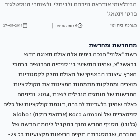
הבינלאומי אנדראס נוידהם ולביתלי. ולשוחרי הנוסטלגיה
פרטי וינטאג'
מערכת בית ונוי
6 דקות קריאה
27-05-2014
מתחדשת ומחדשת
רשת "אלוני" חנכה בימים אלה אולם תצוגה חדש
בראשל"צ, שהינו התשיעי בין סניפיה הפרושים ברחבי
הארץ. עיצובו הבוטיקי של האולם נחלק לקטגוריות
מוצרים ומחלקות מתמחות המציגות את הקולקציות
החדשות של מותגים מובילים לשנת ,2014 וביניהם
כאלה שהינן בלעדיות לחברה, דוגמת קולקציות של כלים
סניטאריים של Roca Armani (ארמאני רוקה) ו Globo
(גלובו). הסניף החדש נחנך במקביל ליוזמה חדשה של
החברה, שבמסגרתה תקיים הרצאות מקצועיות בכ 25-