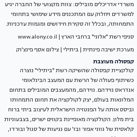
משרדי אדריכלים מובילים: צוות מקצועי של החברה יגיע
למשרדים ויחלוק עם המתכננים מידע שימושי בתחומי
התמחותה, ובכלל זה סקירת חידושים ומגמות עדכניות.
סניפי רשת "אלוני" ברחבי הארץ | www.alony.co.il
מערכת ישיבה פינתית | ביתילי | צילום אסף פינצ'וק
קפסולה מעוצבת
קולקציית קפסולה שהשיקה רשת "ביתילי" נוצרה
כשיתוף פעולה של הרשת עם המעצב הבינלאומי
אנדראס נוידהם. נוידהם, מהמעצבים המובילים בתחום
המלונאות בעולם, יצק לקולקציה את תחום התמחותו
וביסס אותה על הפנטזיה הישראלית לעיצוב ביתי ברוח
בית מלון. הקולקציה מאופיינת בקווים ישרים, בצבעוניות
קלאסית של גווני אפור ובז' עם נגיעות של סגול ובורדו,