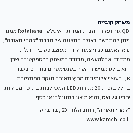
משחק קובייה
QB גוף תאורה מבית המותג האיטלקי :Rotaliana ממנו
ניתן להתרשם באולם התצוגה של חברת "קמחי תאורה",
נראה אמנם כגוף צמוד קיר המעוצב כקובייה תלת
ממדית, אך למעשה, מדובר במשחק פרספקטיבה שכן
הוא בולט ממישור הקיר בסנטימטרים בודדים בלבד. ה-
QB העשוי אלומיניום מפיץ תאורה חזקה המתפזרת
בחלל בזכות 20 מנורות LED המשולבות בתוכו ומפיקות
יחדיו 24 ואט, והוא מוצע בגווני לבן או כסף.
"קמחי תאורה", רחוב הלח"י 23 , בני ברק |
www.kamchi.co.il