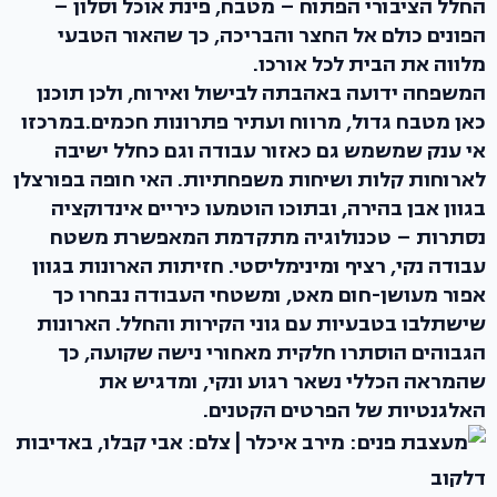
החלל הציבורי הפתוח – מטבח, פינת אוכל וסלון –
הפונים כולם אל החצר והבריכה, כך שהאור הטבעי
מלווה את הבית לכל אורכו.
המשפחה ידועה באהבתה לבישול ואירוח, ולכן תוכנן
כאן מטבח גדול, מרווח ועתיר פתרונות חכמים.במרכזו
אי ענק שמשמש גם כאזור עבודה וגם כחלל ישיבה
לארוחות קלות ושיחות משפחתיות. האי חופה בפורצלן
בגוון אבן בהירה, ובתוכו הוטמעו כיריים אינדוקציה
נסתרות – טכנולוגיה מתקדמת המאפשרת משטח
עבודה נקי, רציף ומינימליסטי. חזיתות הארונות בגוון
אפור מעושן-חום מאט, ומשטחי העבודה נבחרו כך
שישתלבו בטבעיות עם גוני הקירות והחלל. הארונות
הגבוהים הוסתרו חלקית מאחורי נישה שקועה, כך
שהמראה הכללי נשאר רגוע ונקי, ומדגיש את
האלגנטיות של הפרטים הקטנים.