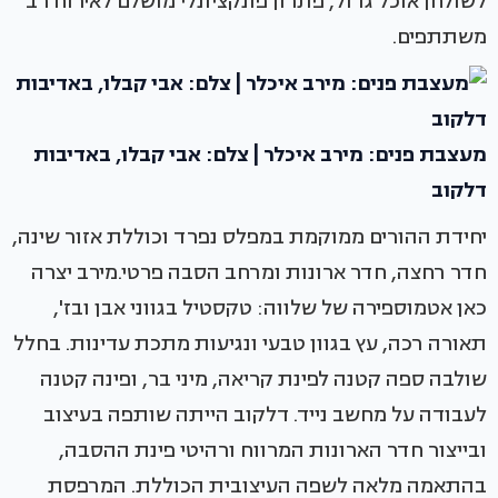
לשולחן אוכל גדול, פתרון פונקציונלי מושלם לאירוח רב
משתתפים.
מעצבת פנים: מירב איכלר | צלם: אבי קבלו, באדיבות
דלקוב
יחידת ההורים ממוקמת במפלס נפרד וכוללת אזור שינה,
חדר רחצה, חדר ארונות ומרחב הסבה פרטי.מירב יצרה
כאן אטמוספירה של שלווה: טקסטיל בגווני אבן ובז',
תאורה רכה, עץ בגוון טבעי ונגיעות מתכת עדינות. בחלל
שולבה ספה קטנה לפינת קריאה, מיני בר, ופינה קטנה
לעבודה על מחשב נייד. דלקוב הייתה שותפה בעיצוב
ובייצור חדר הארונות המרווח ורהיטי פינת ההסבה,
בהתאמה מלאה לשפה העיצובית הכוללת. המרפסת