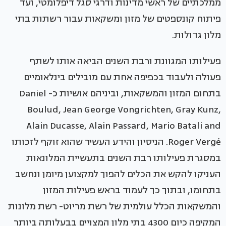
ממלכתיים של ראשי מדינות ודרגי סגל דיפלומטי, ועד
פיתוח קונספטים של מזון ומשקאות עבור רשתות בתי
מלון גדולות.
פעילותו המגוונת ורבת השנים הביאה אותו לשתף
פעולה ולעבוד בכפיפה אחת עם מובילים בינלאומיים
בתחום המזון והמשקאות, וביניהם אושיות כ- Daniel
Boulud, Jean George Vongrichten, Gray Kunz,
Alain Ducasse, Alain Passard, Mario Batali and
Roger Vergé. הניסיון והידע העשיר שהוא זוקף לזכותו
במסגרת פעילותו רבת השנים בתעשיית המלונאות
העניקו להקש את הכלים להפוך למקצוען מיומן ונחשב
בתחומו, ובתוך כך לעמוד בראש פעילות המזון
והמשקאות הכלל עולמית של רשת מריוט- רשת מלונות
המקיפה כיום 4300 בתי מלון המצויים בבעלותה ביותר